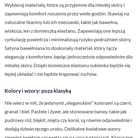
Wybieraj materiały, które są przyjemne dla młodej skóry i
zapewniają komfort noszenia przez wiele godzin. Stawiaj na
naturalne tkaniny lub ich mieszanki, takie jak bawełna,
wiskoza, len z domieszką elastanu. Zapewniają one lepszą
cyrkulację powietrza i minimalizują ryzyko podrażnień skóry.
Satyna bawełniana to doskonały materiał, który łączy
elegancję z komfortem, będąc jednocześnie odpowiednim dla
młodej skóry. Dzięki domieszce elastanu sukienka będzie się
lepiej układać i nie będzie krępować ruchów.
Kolory i wzory: poza klasyką
Nie wierz w mit, że jedynymi „eleganckimi” kolorami są czerń,
granat i biel. Pastele i żywe, ale stonowane barwy, takie jak
pudrowy róż, błękit, mięta czy koral, są równie odpowiednie i
dodają dziewczęcego uroku. Delikatne kwiatowe wzory
również świetnie sprawdzą się na uroczystościach. Klasyczne