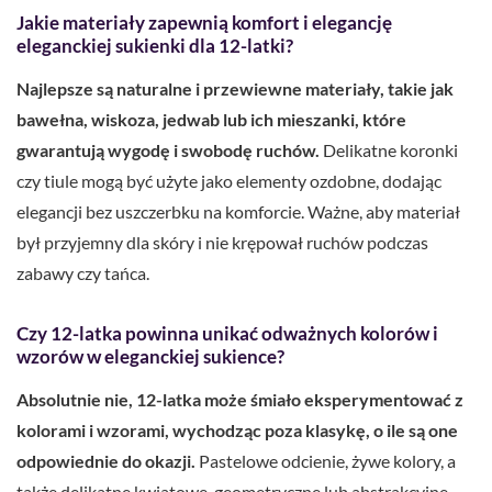
Jakie materiały zapewnią komfort i elegancję
eleganckiej sukienki dla 12-latki?
Najlepsze są naturalne i przewiewne materiały, takie jak
bawełna, wiskoza, jedwab lub ich mieszanki, które
gwarantują wygodę i swobodę ruchów.
Delikatne koronki
czy tiule mogą być użyte jako elementy ozdobne, dodając
elegancji bez uszczerbku na komforcie. Ważne, aby materiał
był przyjemny dla skóry i nie krępował ruchów podczas
zabawy czy tańca.
Czy 12-latka powinna unikać odważnych kolorów i
wzorów w eleganckiej sukience?
Absolutnie nie, 12-latka może śmiało eksperymentować z
kolorami i wzorami, wychodząc poza klasykę, o ile są one
odpowiednie do okazji.
Pastelowe odcienie, żywe kolory, a
także delikatne kwiatowe, geometryczne lub abstrakcyjne