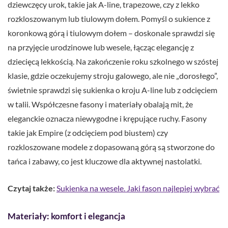
dziewczęcy urok, takie jak A-line, trapezowe, czy z lekko
rozkloszowanym lub tiulowym dołem. Pomyśl o sukience z
koronkową górą i tiulowym dołem – doskonale sprawdzi się
na przyjęcie urodzinowe lub wesele, łącząc elegancję z
dziecięcą lekkością. Na zakończenie roku szkolnego w szóstej
klasie, gdzie oczekujemy stroju galowego, ale nie „dorosłego”,
świetnie sprawdzi się sukienka o kroju A-line lub z odcięciem
w talii. Współczesne fasony i materiały obalają mit, że
eleganckie oznacza niewygodne i krępujące ruchy. Fasony
takie jak Empire (z odcięciem pod biustem) czy
rozkloszowane modele z dopasowaną górą są stworzone do
tańca i zabawy, co jest kluczowe dla aktywnej nastolatki.
Czytaj także:
Sukienka na wesele. Jaki fason najlepiej wybrać
Materiały: komfort i elegancja