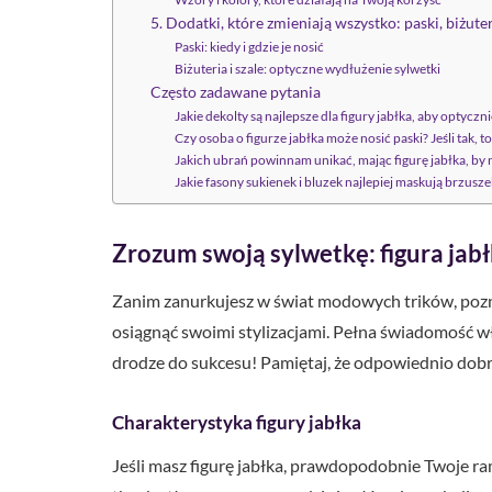
5. Dodatki, które zmieniają wszystko: paski, biżuter
Paski: kiedy i gdzie je nosić
Biżuteria i szale: optyczne wydłużenie sylwetki
Często zadawane pytania
Jakie dekolty są najlepsze dla figury jabłka, aby optycz
Czy osoba o figurze jabłka może nosić paski? Jeśli tak, t
Jakich ubrań powinnam unikać, mając figurę jabłka, by 
Jakie fasony sukienek i bluzek najlepiej maskują brzuszek
Zrozum swoją sylwetkę: figura jabł
Zanim zanurkujesz w świat modowych trików, poznaj
osiągnąć swoimi stylizacjami. Pełna świadomość w
drodze do sukcesu! Pamiętaj, że odpowiednio dob
Charakterystyka figury jabłka
Jeśli masz figurę jabłka, prawdopodobnie Twoje rami