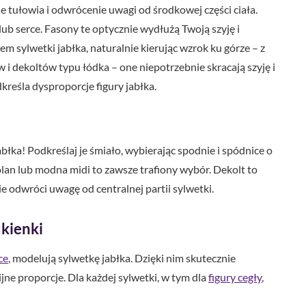
e tułowia i odwrócenie uwagi od środkowej części ciała.
lub serce. Fasony te optycznie wydłużą Twoją szyję i
em sylwetki jabłka, naturalnie kierując wzrok ku górze – z
 i dekoltów typu łódka – one niepotrzebnie skracają szyję i
kreśla dysproporcje figury jabłka.
błka! Podkreślaj je śmiało, wybierając spodnie i spódnice o
olan lub modna midi to zawsze trafiony wybór. Dekolt to
e odwróci uwagę od centralnej partii sylwetki.
ukienki
ce
, modelują sylwetkę jabłka. Dzięki nim skutecznie
jne proporcje. Dla każdej sylwetki, w tym dla
figury cegły
,