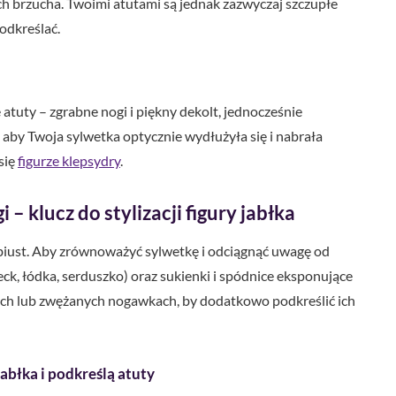
ch brzucha. Twoimi atutami są jednak zazwyczaj szczupłe
podkreślać.
atuty – zgrabne nogi i piękny dekolt, jednocześnie
, aby Twoja sylwetka optycznie wydłużyła się i nabrała
 się
figurze klepsydry
.
– klucz do stylizacji figury jabłka
y biust. Aby zrównoważyć sylwetkę i odciągnąć uwagę od
ck, łódka, serduszko) oraz sukienki i spódnice eksponujące
tych lub zwężanych nogawkach, by dodatkowo podkreślić ich
abłka i podkreślą atuty