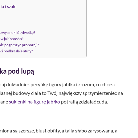
ia i szale
nie wysmuklić sylwetkę?
o w jaki sposób?
nie pogorszyć proporcji?
 i podkreślają atuty?
ka pod lupą
 dokładnie specyfikę figury jabłka i zrozum, co chcesz
łasnej budowy ciała to Twój największy sprzymierzeniec na
rane
sukienki na figurę jabłko
potrafią zdziałać cuda.
ona są szersze, biust obfity, a talia słabo zarysowana, a