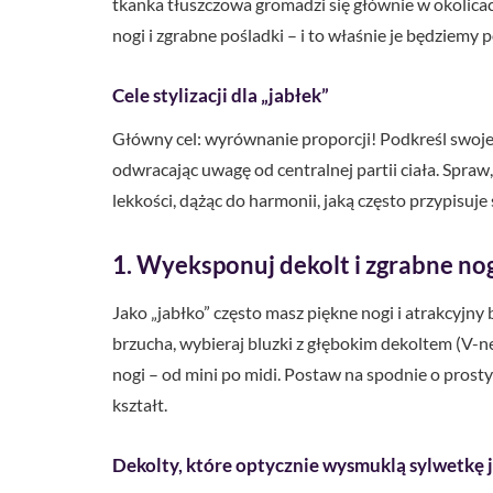
tkanka tłuszczowa gromadzi się głównie w okolica
nogi i zgrabne pośladki – i to właśnie je będziemy 
Cele stylizacji dla „jabłek”
Główny cel: wyrównanie proporcji! Podkreśl swoje 
odwracając uwagę od centralnej partii ciała. Spraw
lekkości, dążąc do harmonii, jaką często przypisuje
1. Wyeksponuj dekolt i zgrabne nogi 
Jako „jabłko” często masz piękne nogi i atrakcyjn
brzucha, wybieraj bluzki z głębokim dekoltem (V-ne
nogi – od mini po midi. Postaw na spodnie o pros
kształt.
Dekolty, które optycznie wysmuklą sylwetkę j