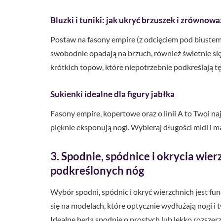
Bluzki i tuniki: jak ukryć brzuszek i zrównow
Postaw na fasony empire (z odcięciem pod biustem), 
swobodnie opadają na brzuch, również świetnie się
krótkich topów, które niepotrzebnie podkreślają tę 
Sukienki idealne dla figury jabłka
Fasony empire, kopertowe oraz o linii A to Twoi na
pięknie eksponują nogi. Wybieraj długości midi i m
3. Spodnie, spódnice i okrycia wier
podkreślonych nóg
Wybór spodni, spódnic i okryć wierzchnich jest f
się na modelach, które optycznie wydłużają nogi i
Idealne będą spodnie o prostych lub lekko rozszer