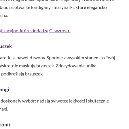
a biodra, otwarte kardigany i marynarki, które elegancko
cha.
stylizacyjne, które dodadzą Ci wzrostu
zuszek
garetki, a nawet dzwony. Spodnie z wysokim stanem to Twój
dyskretnie maskują brzuszek. Zdecydowanie unikaj
 podkreślają brzuszek.
 nogi
 doskonały wybór: nadają sylwetce lekkości i skutecznie
maxi.
monii