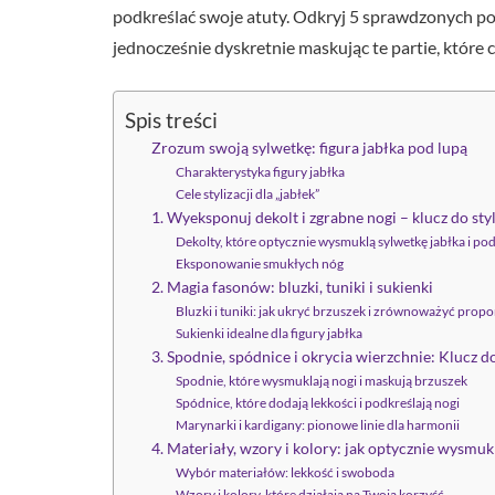
podkreślać swoje atuty. Odkryj 5 sprawdzonych por
jednocześnie dyskretnie maskując te partie, które 
Spis treści
Zrozum swoją sylwetkę: figura jabłka pod lupą
Charakterystyka figury jabłka
Cele stylizacji dla „jabłek”
1. Wyeksponuj dekolt i zgrabne nogi – klucz do styli
Dekolty, które optycznie wysmuklą sylwetkę jabłka i pod
Eksponowanie smukłych nóg
2. Magia fasonów: bluzki, tuniki i sukienki
Bluzki i tuniki: jak ukryć brzuszek i zrównoważyć propo
Sukienki idealne dla figury jabłka
3. Spodnie, spódnice i okrycia wierzchnie: Klucz 
Spodnie, które wysmuklają nogi i maskują brzuszek
Spódnice, które dodają lekkości i podkreślają nogi
Marynarki i kardigany: pionowe linie dla harmonii
4. Materiały, wzory i kolory: jak optycznie wysmuk
Wybór materiałów: lekkość i swoboda
Wzory i kolory, które działają na Twoją korzyść