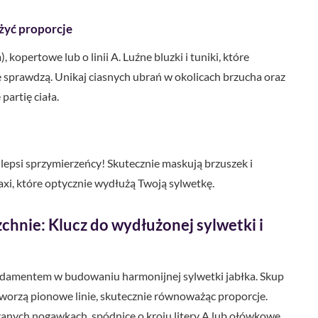
ażyć proporcje
kopertowe lub o linii A. Luźne bluzki i tuniki, które
 sprawdzą. Unikaj ciasnych ubrań w okolicach brzucha oraz
partię ciała.
jlepsi sprzymierzeńcy! Skutecznie maskują brzuszek i
axi, które optycznie wydłużą Twoją sylwetkę.
zchnie: Klucz do wydłużonej sylwetki i
undamentem w budowaniu harmonijnej sylwetki jabłka. Skup
 tworzą pionowe linie, skutecznie równoważąc proporcje.
zanych nogawkach, spódnice o kroju litery A lub ołówkowe