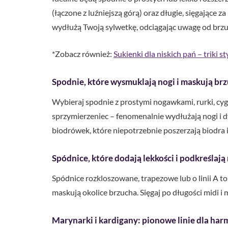
(łączone z luźniejszą górą) oraz długie, sięgające z
wydłużą Twoją sylwetkę, odciągając uwagę od brzu
*Zobacz również:
Sukienki dla niskich pań – triki 
Spodnie, które wysmuklają nogi i maskują br
Wybieraj spodnie z prostymi nogawkami, rurki, cy
sprzymierzeniec – fenomenalnie wydłużają nogi i 
biodrówek, które niepotrzebnie poszerzają biodra i
Spódnice, które dodają lekkości i podkreślają
Spódnice rozkloszowane, trapezowe lub o linii A to
maskują okolice brzucha. Sięgaj po długości midi i 
Marynarki i kardigany: pionowe linie dla har