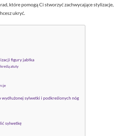
ad, które pomogą Ci stworzyć zachwycające stylizacje,
chcesz ukryć.
zacji figury jabłka
kreślą atuty
rcje
do wydłużonej sylwetki i podkreślonych nóg
lić sylwetkę