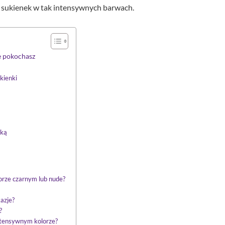
 sukienek w tak intensywnych barwach.
e pokochasz
kienki
nką
lorze czarnym lub nude?
kazje?
?
ntensywnym kolorze?