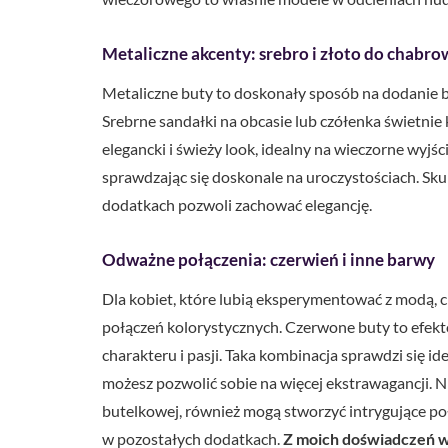
Metaliczne akcenty: srebro i złoto do chabro
Metaliczne buty to doskonały sposób na dodanie bl
Srebrne sandałki na obcasie lub czółenka świetni
elegancki i świeży look, idealny na wieczorne wyjści
sprawdzając się doskonale na uroczystościach. Sk
dodatkach pozwoli zachować elegancję.
Odważne połączenia: czerwień i inne barwy
Dla kobiet, które lubią eksperymentować z modą, 
połączeń kolorystycznych. Czerwone buty to efekto
charakteru i pasji. Taka kombinacja sprawdzi się i
możesz pozwolić sobie na więcej ekstrawagancji. N
butelkowej, również mogą stworzyć intrygujące p
w pozostałych dodatkach.
Z moich doświadczeń wy