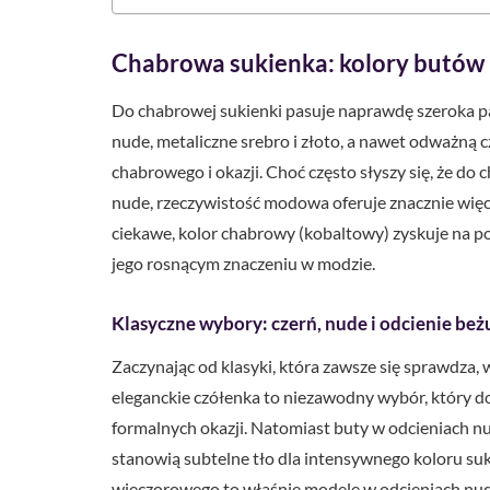
Chabrowa sukienka: kolory butów 
Do chabrowej sukienki pasuje naprawdę szeroka pa
nude, metaliczne srebro i złoto, a nawet odważną c
chabrowego i okazji. Choć często słyszy się, że do
nude, rzeczywistość modowa oferuje znacznie więce
ciekawe, kolor chabrowy (kobaltowy) zyskuje na po
jego rosnącym znaczeniu w modzie.
Klasyczne wybory: czerń, nude i odcienie beż
Zaczynając od klasyki, która zawsze się sprawdza, 
eleganckie czółenka to niezawodny wybór, który do
formalnych okazji. Natomiast buty w odcieniach nud
stanowią subtelne tło dla intensywnego koloru s
wieczorowego to właśnie modele w odcieniach nude,