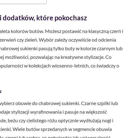
i dodatków, które pokochasz
leta kolorów butów. Możesz postawić na klasyczną czerń i
zerwień czy zieleń. Wybór zależy oczywiście od odcienia
 chabrowej sukienki pasują tylko buty w kolorze czarnym lub
j możliwości, pozwalając na kreatywne stylizacje. Co
pularności w kolekcjach wiosenno-letnich, co świadczy o
u
wybierz obuwie do chabrowej sukienki. Czarne szpilki lub
daje stylizacji wyrafinowania i pasuje na większość
e, beżu czy cielistego różu optycznie wydłużają nogi i
ukienki. Wiele butów sprzedanych w segmencie obuwia
 czerni lub srebra, co potwierdza ich uniwersalność.