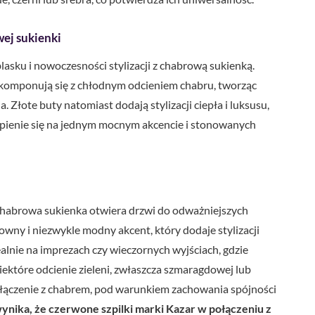
wej sukienki
asku i nowoczesności stylizacji z chabrową sukienką.
e komponują się z chłodnym odcieniem chabru, tworząc
a. Złote buty natomiast dodają stylizacji ciepła i luksusu,
upienie się na jednym mocnym akcencie i stonowanych
chabrowa sukienka otwiera drzwi do odważniejszych
wny i niezwykle modny akcent, który dodaje stylizacji
dealnie na imprezach czy wieczornych wyjściach, gdzie
iektóre odcienie zieleni, zwłaszcza szmaragdowej lub
ołączenie z chabrem, pod warunkiem zachowania spójności
nika, że czerwone szpilki marki Kazar w połączeniu z