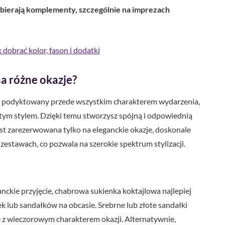
bierają komplementy, szczególnie na imprezach
 dobrać kolor, fason i dodatki
na różne okazje?
 podyktowany przede wszystkim charakterem wydarzenia,
stym stylem. Dzięki temu stworzysz spójną i odpowiednią
est zarezerwowana tylko na eleganckie okazje, doskonale
estawach, co pozwala na szerokie spektrum stylizacji.
anckie przyjęcie, chabrowa sukienka koktajlowa najlepiej
k lub sandałków na obcasie. Srebrne lub złote sandałki
ię z wieczorowym charakterem okazji. Alternatywnie,