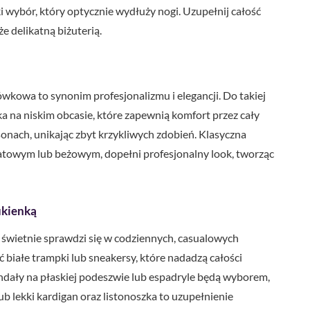
i wybór, który optycznie wydłuży nogi. Uzupełnij całość
e delikatną biżuterią.
owa to synonim profesjonalizmu i elegancji. Do takiej
nka na niskim obcasie, które zapewnią komfort przez cały
sonach, unikając zbyt krzykliwych zdobień. Klasyczna
atowym lub beżowym, dopełni profesjonalny look, tworząc
ukienką
 świetnie sprawdzi się w codziennych, casualowych
yć białe trampki lub sneakersy, które nadadzą całości
dały na płaskiej podeszwie lub espadryle będą wyborem,
 lekki kardigan oraz listonoszka to uzupełnienie