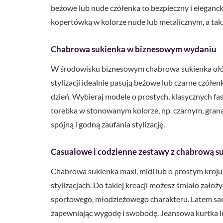
beżowe lub nude czółenka to bezpieczny i eleganck
kopertówką w kolorze nude lub metalicznym, a takż
Chabrowa sukienka w biznesowym wydaniu
W środowisku biznesowym chabrowa sukienka ołówk
stylizacji idealnie pasują beżowe lub czarne czółe
dzień. Wybieraj modele o prostych, klasycznych fa
torebka w stonowanym kolorze, np. czarnym, gran
spójną i godną zaufania stylizację.
Casualowe i codzienne zestawy z chabrową s
Chabrowa sukienka maxi, midi lub o prostym kroju
stylizacjach. Do takiej kreacji możesz śmiało założ
sportowego, młodzieżowego charakteru. Latem san
zapewniając wygodę i swobodę. Jeansowa kurtka lub