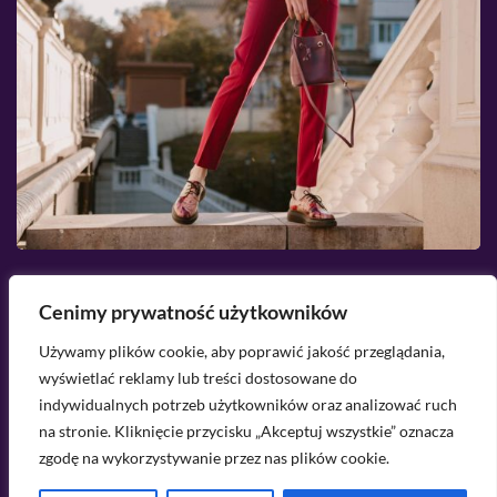
2026-08-07
Cenimy prywatność użytkowników
Jakie buty pasują do cygaretek? Przegląd
K
Używamy plików cookie, aby poprawić jakość przeglądania,
najlepszych modeli
n
wyświetlać reklamy lub treści dostosowane do
z
indywidualnych potrzeb użytkowników oraz analizować ruch
na stronie. Kliknięcie przycisku „Akceptuj wszystkie” oznacza
Masz pytanie? Napisz do mnie na
zgodę na wykorzystywanie przez nas plików cookie.
kontakt@lekkowear.pl