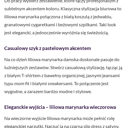
Do pracy wybierz zestawienie, które łączy profesjonalizm z
subtelnym akcentem koloru. Klasyczna stylizacja biurowa to
liliowa marynarka połączona z białą koszulą z jedwabiu,
granatowymi cygaretkami i beżowymi szpilkami. Taki look
jest elegancki, a jednocześnie wyróżnia się świeżością.
Casualowy szyk z pastelowym akcentem
Na co dzień liliowa marynarka damska doskonale pasuje do
luźniejszych zestawów. Stwórz casualową stylizację, łącząc ją
z białym T-shirtem z bawełny organicznej, jasnymi jeansami
typu mom fit i białymi sneakersami. To połączenie jest
wygodne, a zarazem bardzo modne i stylowe.
Eleganckie wyjścia – liliowa marynarka wieczorowa
Na wieczorne wyjście liliowa marynarka może pełnić rolę
eleganckiej narzutki. Narzuć ją na czarną slip dress z satyny,