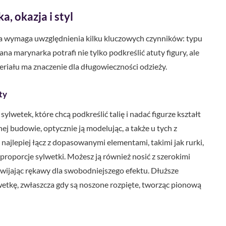
, okazja i styl
ra wymaga uwzględnienia kilku kluczowych czynników: typu
ana marynarka potrafi nie tylko podkreślić atuty figury, ale
teriału ma znaczenie dla długowieczności odzieży.
ty
ylwetek, które chcą podkreślić talię i nadać figurze kształt
ej budowie, optycznie ją modelując, a także u tych z
 najlepiej łącz z dopasowanymi elementami, takimi jak rurki,
roporcje sylwetki. Możesz ją również nosić z szerokimi
wijając rękawy dla swobodniejszego efektu. Dłuższe
etkę, zwłaszcza gdy są noszone rozpięte, tworząc pionową