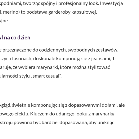
podniami, tworząc spójny i profesjonalny look. Inwestycja
ol, merino) to podstawa garderoby kapsułowej,
jne.
l na co dzień
e przeznaczone do codziennych, swobodnych zestawów.
szych fasonach, doskonale komponują się z jeansami, T-
aruje, że wybiera marynarki, które można stylizować
larności stylu „smart casual”.
gląd, świetnie komponując się z dopasowanymi dołami, ale
rdowego efektu. Kluczem do udanego looku z marynarką
zta stroju powinna być bardziej dopasowana, aby uniknąć