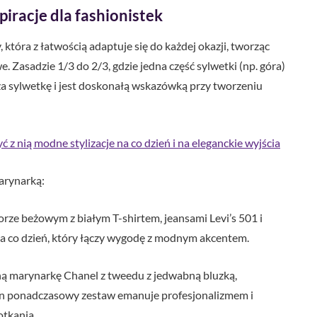
piracje dla fashionistek
óra z łatwością adaptuje się do każdej okazji, tworząc
. Zasadzie 1/3 do 2/3, gdzie jedna część sylwetki (np. góra)
uża sylwetkę i jest doskonałą wskazówką przy tworzeniu
 z nią modne stylizacje na co dzień i na eleganckie wyjścia
marynarką:
rze beżowym z białym T-shirtem, jeansami Levi’s 501 i
a co dzień, który łączy wygodę z modnym akcentem.
ą marynarkę Chanel z tweedu z jedwabną bluzką,
en ponadczasowy zestaw emanuje profesjonalizmem i
otkania.