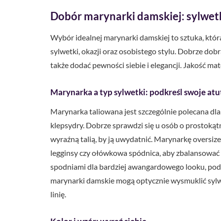
Dobór marynarki damskiej: sylwetka
Wybór idealnej marynarki damskiej to sztuka, któ
sylwetki, okazji oraz osobistego stylu. Dobrze dobr
także dodać pewności siebie i elegancji. Jakość ma
Marynarka a typ sylwetki: podkreśl swoje atu
Marynarka taliowana jest szczególnie polecana dla s
klepsydry. Dobrze sprawdzi się u osób o prostokątn
wyraźną talią, by ją uwydatnić. Marynarkę oversize
legginsy czy ołówkowa spódnica, aby zbalansować p
spodniami dla bardziej awangardowego looku, pod
marynarki damskie mogą optycznie wysmuklić sylw
linię.