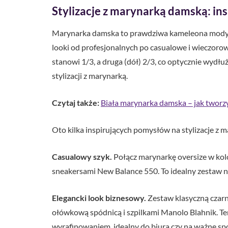
Stylizacje z marynarką damską: ins
Marynarka damska to prawdziwa kameleona mody, kt
looki od profesjonalnych po casualowe i wieczorowe
stanowi 1/3, a druga (dół) 2/3, co optycznie wydł
stylizacji z marynarką.
Czytaj także:
Biała marynarka damska – jak tworzyć
Oto kilka inspirujących pomysłów na stylizacje z 
Casualowy szyk.
Połącz marynarkę oversize w kolo
sneakersami New Balance 550. To idealny zestaw n
Elegancki look biznesowy.
Zestaw klasyczną czarn
ołówkową spódnicą i szpilkami Manolo Blahnik. T
wyrafinowaniem, idealny do biura czy na ważne sp