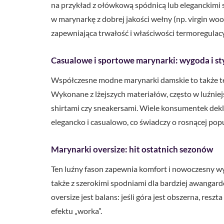
na przykład z ołówkową spódnicą lub eleganckimi s
w marynarkę z dobrej jakości wełny (np. virgin wo
zapewniająca trwałość i właściwości termoregulacy
Casualowe i sportowe marynarki: wygoda i sty
Współczesne modne marynarki damskie to także t
Wykonane z lżejszych materiałów, często w luźniej
shirtami czy sneakersami. Wiele konsumentek dekl
elegancko i casualowo, co świadczy o rosnącej popu
Marynarki oversize: hit ostatnich sezonów
Ten luźny fason zapewnia komfort i nowoczesny wy
także z szerokimi spodniami dla bardziej awanga
oversize jest balans: jeśli góra jest obszerna, res
efektu „worka”.