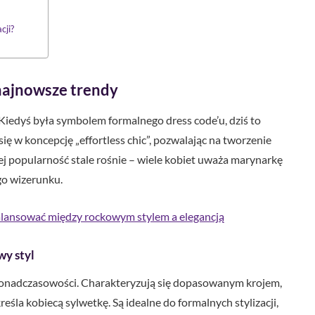
cji?
najnowsze trendy
Kiedyś była symbolem formalnego dress code’u, dziś to
ię w koncepcję „effortless chic”, pozwalając na tworzenie
 jej popularność stale rośnie – wiele kobiet uważa marynarkę
go wizerunku.
alansować między rockowym stylem a elegancją
wy styl
 ponadczasowości. Charakteryzują się dopasowanym krojem,
reśla kobiecą sylwetkę. Są idealne do formalnych stylizacji,