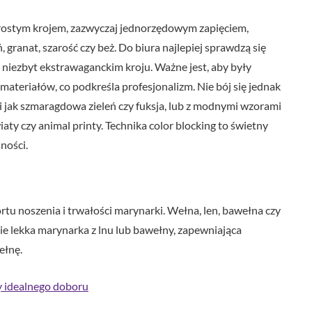
rostym krojem, zazwyczaj jednorzędowym zapięciem,
, granat, szarość czy beż. Do biura najlepiej sprawdzą się
 niezbyt ekstrawaganckim kroju. Ważne jest, aby były
ateriałów, co podkreśla profesjonalizm. Nie bój się jednak
 jak szmaragdowa zieleń czy fuksja, lub z modnymi wzorami
iaty czy animal printy. Technika color blocking to świetny
ności.
u noszenia i trwałości marynarki. Wełna, len, bawełna czy
ie lekka marynarka z lnu lub bawełny, zapewniająca
ełnę.
y idealnego doboru