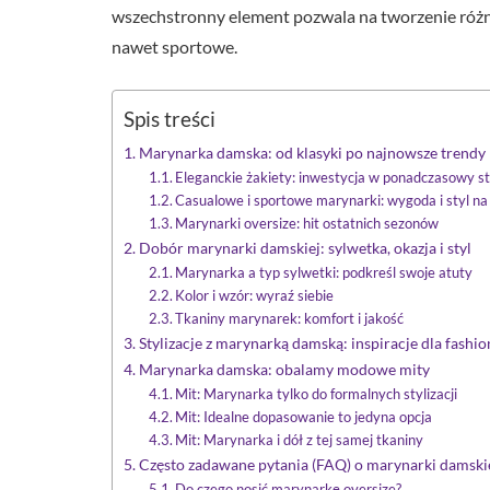
wszechstronny element pozwala na tworzenie róż
nawet sportowe.
Spis treści
Marynarka damska: od klasyki po najnowsze trendy
Eleganckie żakiety: inwestycja w ponadczasowy st
Casualowe i sportowe marynarki: wygoda i styl na
Marynarki oversize: hit ostatnich sezonów
Dobór marynarki damskiej: sylwetka, okazja i styl
Marynarka a typ sylwetki: podkreśl swoje atuty
Kolor i wzór: wyraź siebie
Tkaniny marynarek: komfort i jakość
Stylizacje z marynarką damską: inspiracje dla fashio
Marynarka damska: obalamy modowe mity
Mit: Marynarka tylko do formalnych stylizacji
Mit: Idealne dopasowanie to jedyna opcja
Mit: Marynarka i dół z tej samej tkaniny
Często zadawane pytania (FAQ) o marynarki damski
Do czego nosić marynarkę oversize?