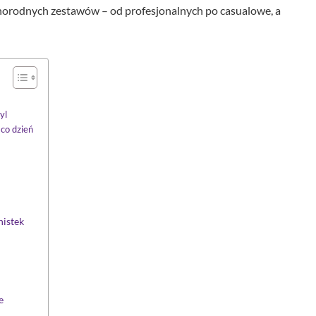
norodnych zestawów – od profesjonalnych po casualowe, a
yl
 co dzień
nistek
e