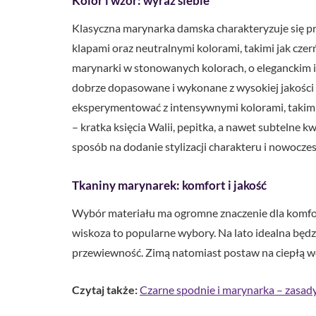
Kolor i wzór: wyraź siebie
Klasyczna marynarka damska charakteryzuje się p
klapami oraz neutralnymi kolorami, takimi jak czerń
marynarki w stonowanych kolorach, o eleganckim i
dobrze dopasowane i wykonane z wysokiej jakości m
eksperymentować z intensywnymi kolorami, takimi
– kratka księcia Walii, pepitka, a nawet subtelne kw
sposób na dodanie stylizacji charakteru i nowoczes
Tkaniny marynarek: komfort i jakość
Wybór materiału ma ogromne znaczenie dla komfort
wiskoza to popularne wybory. Na lato idealna będz
przewiewność. Zimą natomiast postaw na ciepłą w
Czytaj także:
Czarne spodnie i marynarka – zasad