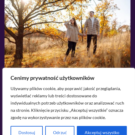
Cenimy prywatność użytkowników
2026-08-06
Używamy plików cookie, aby poprawić jakość przeglądania,
Sesja jesienna – jak się ubrać na zdjęcia w
O
wyświetlać reklamy lub treści dostosowane do
plenerze?
u
indywidualnych potrzeb użytkowników oraz analizować ruch
na stronie. Kliknięcie przycisku „Akceptuj wszystkie” oznacza
Masz pytanie? Napisz do mnie na
zgodę na wykorzystywanie przez nas plików cookie.
kontakt@lekkowear.pl
Dostosuj
Odrzuć
Akceptuj wszystko