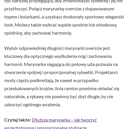
być bardziej przylegający, aby zrównoważyć sylwetkę i jej nie
przytłoczyć. Połącz marynarkę oversize z dopasowanym
topem i kolarkami, a uzyskasz doskonały sportowo-elegancki
look. Możesz także wybrać wąskie spodnie lub ołówkową
spódnicę, aby zachować harmonię.
Wybór odpowiedniej długości marynarki oversize jest
kluczowy dla optycznego wydłużenia nóg i zachowania
harmonii. Marynarka sięgająca do połowy uda pozwala na
stworzenie spójnej i proporcjonalnej sylwetki. Projektanci
mody często podkreślają, że nawet w przypadku
przeskalowanych krojów, linia ramion powinna układać się
naturalnie, a rękawy nie powinny być zbyt długie, by nie
zaburzyć ogólnego wrażenia.
Czytaj także:
Dłuższa marynarka – jak tworzyć
wszechstronne i proporcjonalne stylizacje