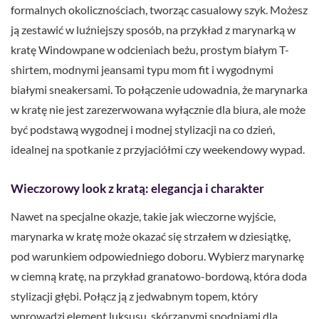
formalnych okolicznościach, tworząc casualowy szyk. Możesz
ją zestawić w luźniejszy sposób, na przykład z marynarką w
kratę Windowpane w odcieniach beżu, prostym białym T-
shirtem, modnymi jeansami typu mom fit i wygodnymi
białymi sneakersami. To połączenie udowadnia, że marynarka
w kratę nie jest zarezerwowana wyłącznie dla biura, ale może
być podstawą wygodnej i modnej stylizacji na co dzień,
idealnej na spotkanie z przyjaciółmi czy weekendowy wypad.
Wieczorowy look z kratą: elegancja i charakter
Nawet na specjalne okazje, takie jak wieczorne wyjście,
marynarka w kratę może okazać się strzałem w dziesiątkę,
pod warunkiem odpowiedniego doboru. Wybierz marynarkę
w ciemną kratę, na przykład granatowo-bordową, która doda
stylizacji głębi. Połącz ją z jedwabnym topem, który
wprowadzi element luksusu, skórzanymi spodniami dla