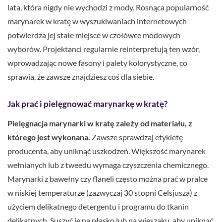
lata, która nigdy nie wychodzi z mody. Rosnąca popularność
marynarek w kratę w wyszukiwaniach internetowych
potwierdza jej stałe miejsce w czołówce modowych
wyborów. Projektanci regularnie reinterpretują ten wzór,
wprowadzając nowe fasony i palety kolorystyczne, co
sprawia, że zawsze znajdziesz coś dla siebie.
Jak prać i pielęgnować marynarkę w kratę?
Pielęgnacja marynarki w kratę zależy od materiału, z
którego jest wykonana.
Zawsze sprawdzaj etykietę
producenta, aby uniknąć uszkodzeń. Większość marynarek
wełnianych lub z tweedu wymaga czyszczenia chemicznego.
Marynarki z bawełny czy flaneli często można prać w pralce
w niskiej temperaturze (zazwyczaj 30 stopni Celsjusza) z
użyciem delikatnego detergentu i programu do tkanin
delikatnych. Suszyć je na płasko lub na wieszaku, aby uniknąć