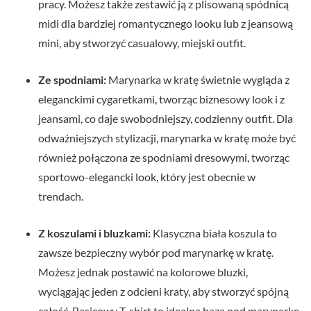
pracy. Możesz także zestawić ją z plisowaną spódnicą
midi dla bardziej romantycznego looku lub z jeansową
mini, aby stworzyć casualowy, miejski outfit.
Ze spodniami:
Marynarka w kratę świetnie wygląda z
eleganckimi cygaretkami, tworząc biznesowy look i z
jeansami, co daje swobodniejszy, codzienny outfit. Dla
odważniejszych stylizacji, marynarka w kratę może być
również połączona ze spodniami dresowymi, tworząc
sportowo-elegancki look, który jest obecnie w
trendach.
Z koszulami i bluzkami:
Klasyczna biała koszula to
zawsze bezpieczny wybór pod marynarkę w kratę.
Możesz jednak postawić na kolorowe bluzki,
wyciągając jeden z odcieni kraty, aby stworzyć spójną
całość. Basicowy T-shirt to idealna baza pod marynarkę