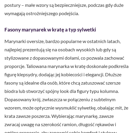
postury – małe wzory są bezpieczniejsze, podczas gdy duże
wymagają ostrożniejszego podejścia.
Fasony marynarek w kratę a typ sylwetki
Marynarki oversize, bardzo popularne w ostatnich latach,
najlepiej prezentują się na osobach wysokich lub gdy są
stylizowane z dopasowanymi dołami, co pozwala zachować
proporcje. Taliowana marynarka w kratę doskonale podkreśla
figurę klepsydry, dodając jej kobiecości i elegancji. Dłuższe
fasony są idealne dla osób, które chcą zatuszować szersze
biodra lub stworzyć spójny look dla figury typu kolumna.
Dopasowany krój, zwłaszcza w połączeniu z subtelnym
wzorem, może optycznie wysmuklić sylwetkę, obalając mit, że
krata zawsze poszerza. Wybierając marynarkę, zawsze
zwracaj uwagę na szerokość ramion, długość rękawów i
ogólne proporcje, aby zapewnić sobie komfort i stylowy