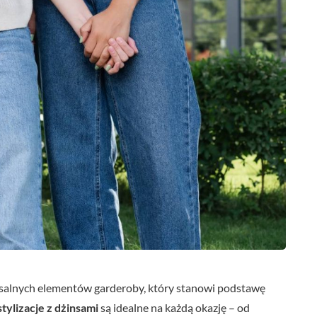
ersalnych elementów garderoby, który stanowi podstawę
stylizacje z dżinsami
są idealne na każdą okazję – od