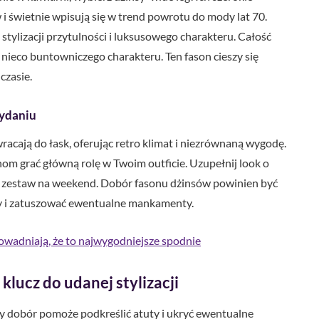
świetnie wpisują się w trend powrotu do mody lat 70.
stylizacji przytulności i luksusowego charakteru. Całość
nieco buntowniczego charakteru. Ten fason cieszy się
czasie.
ydaniu
wracają do łask, oferując retro klimat i niezrównaną wygodę.
nom grać główną rolę w Twoim outficie. Uzupełnij look o
y zestaw na weekend. Dobór fasonu dżinsów powinien być
ty i zatuszować ewentualne mankamenty.
udowadniają, że to najwygodniejsze spodnie
lucz do udanej stylizacji
my dobór pomoże podkreślić atuty i ukryć ewentualne