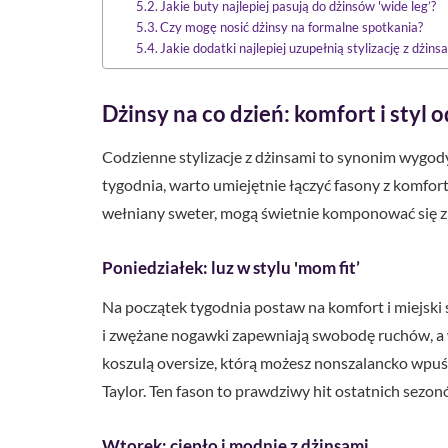
Jakie buty najlepiej pasują do dżinsów 'wide leg’?
Czy mogę nosić dżinsy na formalne spotkania?
Jakie dodatki najlepiej uzupełnią stylizację z dżins
Dżinsy na co dzień: komfort i styl 
Codzienne stylizacje z dżinsami to synonim wygod
tygodnia, warto umiejętnie łączyć fasony z komfor
wełniany sweter, mogą świetnie komponować się z d
Poniedziałek: luz w stylu 'mom fit’
Na początek tygodnia postaw na komfort i miejski sz
i zwężane nogawki zapewniają swobodę ruchów, a wys
koszulą oversize, którą możesz nonszalancko wpu
Taylor. Ten fason to prawdziwy hit ostatnich sezo
Wtorek: ciepło i modnie z dżinsami