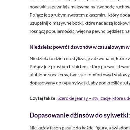
nogawki zapewniają maksymalną swobodę ruchów i 
Połącz je z grubym swetrem z kaszmiru, który doda 
uzupełnij o masywne botki, które nadadzą lookowi 
rosnącą popularnością, więc na pewno będziesz na 
Niedziela: powrót dzwonów w casualowym w
Niedziela to dzień na stylizację z dzwonami, które 
Połącz je z prostym t-shirtem, który pozwoli dzwo
ulubione sneakersy, tworząc komfortowy i stylow
dopasowany do typu sylwetki, aby podkreślić atu
Czytaj także:
Szerokie jeansy – stylizacje, które 
Dopasowanie dżinsów do sylwetki: k
Nie każdy fason pasuje do każdej figury, a świado