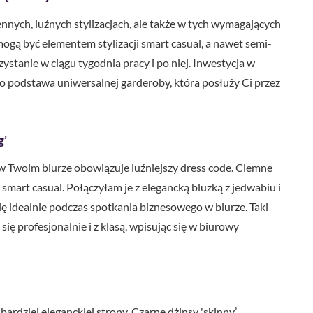
ennych, luźnych stylizacjach, ale także w tych wymagających
ogą być elementem stylizacji smart casual, a nawet semi-
stanie w ciągu tygodnia pracy i po niej. Inwestycja w
to podstawa uniwersalnej garderoby, która posłuży Ci przez
g’
i w Twoim biurze obowiązuje luźniejszy dress code. Ciemne
ji smart casual. Połączyłam je z elegancką bluzką z jedwabiu i
ę idealnie podczas spotkania biznesowego w biurze. Taki
ię profesjonalnie i z klasą, wpisując się w biurowy
ardziej eleganckiej strony. Czarne dżinsy 'skinny’