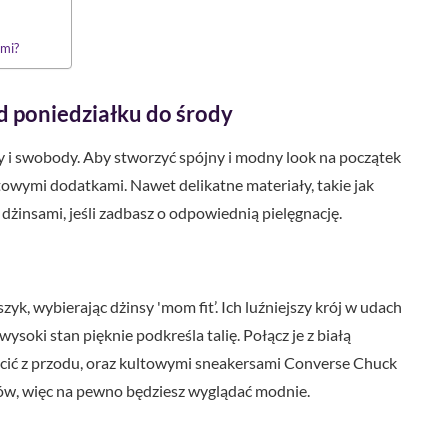
ami?
od poniedziałku do środy
y i swobody. Aby stworzyć spójny i modny look na początek
towymi dodatkami. Nawet delikatne materiały, takie jak
żinsami, jeśli zadbasz o odpowiednią pielęgnację.
yk, wybierając dżinsy 'mom fit’. Ich luźniejszy krój w udach
oki stan pięknie podkreśla talię. Połącz je z białą
ścić z przodu, oraz kultowymi sneakersami Converse Chuck
nów, więc na pewno będziesz wyglądać modnie.