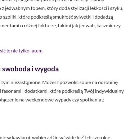
z jedwabnym topem, który doda stylizacji lekkości i szyku,
 szpilki, które podkreślą smukłość sylwetki i dodadzą
entami o różnej fakturze, takimi jak jedwab, kaszmir czy
sić je nie tylko latem
: swoboda i wygoda
w tym niezastąpione. Możesz pozwolić sobie na odrobinę
fasonami i dodatkami, które podkreślą Twój indywidualny
łączenie na weekendowe wypady czy spotkania z
ie w kawiarni, wybierz dżinsy 'wide leg’. Ich szerokie