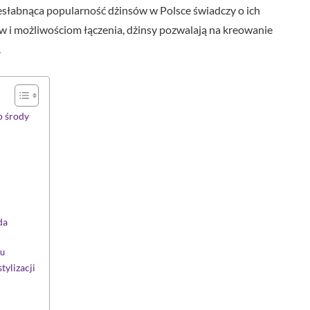
iesłabnąca popularność dżinsów w Polsce świadczy o ich
w i możliwościom łączenia, dżinsy pozwalają na kreowanie
.
o środy
da
iu
tylizacji