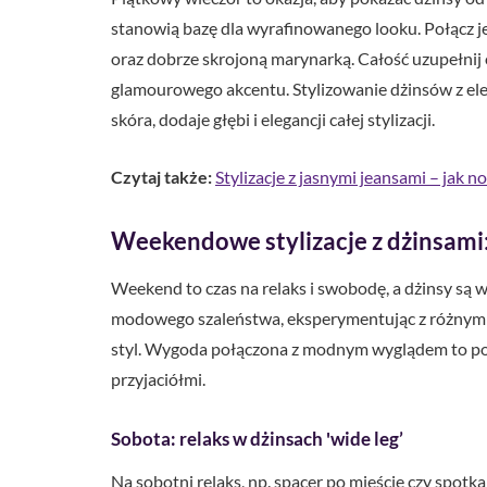
stanowią bazę dla wyrafinowanego looku. Połącz je 
oraz dobrze skrojoną marynarką. Całość uzupełnij o
glamourowego akcentu. Stylizowanie dżinsów z elem
skóra, dodaje głębi i elegancji całej stylizacji.
Czytaj także:
Stylizacje z jasnymi jeansami – jak no
Weekendowe stylizacje z dżinsami
Weekend to czas na relaks i swobodę, a dżinsy są 
modowego szaleństwa, eksperymentując z różnymi 
styl. Wygoda połączona z modnym wyglądem to po
przyjaciółmi.
Sobota: relaks w dżinsach 'wide leg’
Na sobotni relaks, np. spacer po mieście czy spotkan