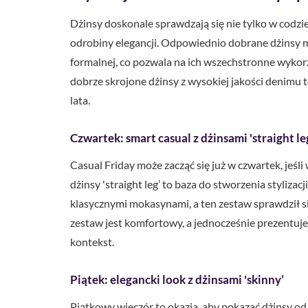
Dżinsy doskonale sprawdzają się nie tylko w codzi
odrobiny elegancji. Odpowiednio dobrane dżinsy m
formalnej, co pozwala na ich wszechstronne wykorzy
dobrze skrojone dżinsy z wysokiej jakości denimu 
lata.
Czwartek: smart casual z dżinsami 'straight le
Casual Friday może zacząć się już w czwartek, jeśl
dżinsy 'straight leg’ to baza do stworzenia stylizac
klasycznymi mokasynami, a ten zestaw sprawdził si
zestaw jest komfortowy, a jednocześnie prezentuje s
kontekst.
Piątek: elegancki look z dżinsami 'skinny’
Piątkowy wieczór to okazja, aby pokazać dżinsy od b