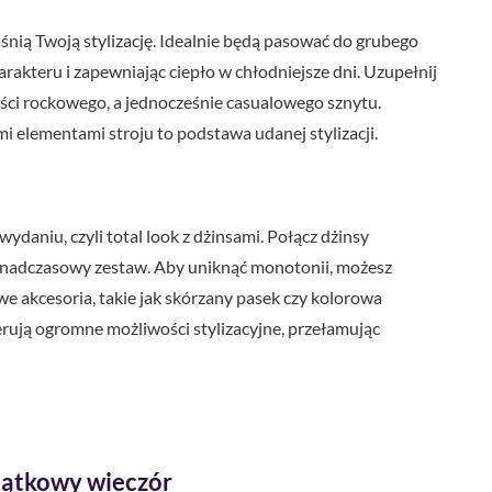
aśnią Twoją stylizację. Idealnie będą pasować do grubego
rakteru i zapewniając ciepło w chłodniejsze dni. Uzupełnij
ości rockowego, a jednocześnie casualowego sznytu.
elementami stroju to podstawa udanej stylizacji.
daniu, czyli total look z dżinsami. Połącz dżinsy
 ponadczasowy zestaw. Aby uniknąć monotonii, możesz
e akcesoria, takie jak skórzany pasek czy kolorowa
erują ogromne możliwości stylizacyjne, przełamując
piątkowy wieczór