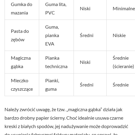
Gumka do
Guma lita,
Niski
Minimalne
mazania
PVC
Guma,
Pasta do
pianka
Średni
Niskie
zębów
EVA
Magiczna
Pianka
Średnie
Niski
gąbka
techniczna
(ścieranie)
Mleczko
Pianki,
Średni
Średnie
czyszczące
guma
Należy zwrócić uwagę, że tzw. „magiczna gąbka” działa jak
bardzo drobny papier ścierny. Choć idealnie usuwa czarne
kreski z białych spodów, jej nadużywanie może doprowadzić
do usunięcia fabrycznej faktury materiału, co sprawi, że