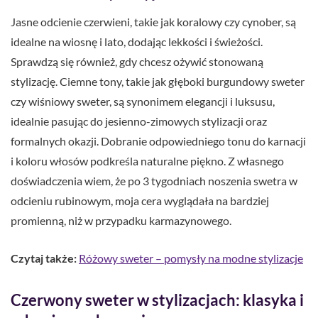
Jasne odcienie czerwieni, takie jak koralowy czy cynober, są
idealne na wiosnę i lato, dodając lekkości i świeżości.
Sprawdzą się również, gdy chcesz ożywić stonowaną
stylizację. Ciemne tony, takie jak głęboki burgundowy sweter
czy wiśniowy sweter, są synonimem elegancji i luksusu,
idealnie pasując do jesienno-zimowych stylizacji oraz
formalnych okazji. Dobranie odpowiedniego tonu do karnacji
i koloru włosów podkreśla naturalne piękno. Z własnego
doświadczenia wiem, że po 3 tygodniach noszenia swetra w
odcieniu rubinowym, moja cera wyglądała na bardziej
promienną, niż w przypadku karmazynowego.
Czytaj także:
Różowy sweter – pomysły na modne stylizacje
Czerwony sweter w stylizacjach: klasyka i