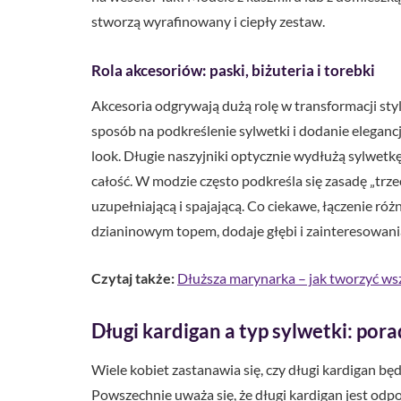
stworzą wyrafinowany i ciepły zestaw.
Rola akcesoriów: paski, biżuteria i torebki
Akcesoria odgrywają dużą rolę w transformacji styl
sposób na podkreślenie sylwetki i dodanie eleganc
look. Długie naszyjniki optycznie wydłużą sylwetk
całość. W modzie często podkreśla się zasadę „trzec
uzupełniającą i spajającą. Co ciekawe, łączenie róż
dzianinowym topem, dodaje głębi i zainteresowania c
Czytaj także:
Dłuższa marynarka – jak tworzyć wsz
Długi kardigan a typ sylwetki: pora
Wiele kobiet zastanawia się, czy długi kardigan bę
Powszechnie uważa się, że długi kardigan jest odp