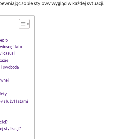
pewniając sobie stylowy wygląd w każdej sytuacji.
iepło
wiosnę i lato
yl casual
kazję
t i swoboda
ównej
iety
y służył latami
ości?
 stylizacji?