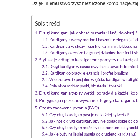
Dzięki niemu stworzysz niezliczone kombinacje, za
Spis treści
Długi kardigan: jak dobrać materiał i krój do okazji?
Kardigany z wełny merino i kaszmiru: elegancja i c
Kardigany z wiskozy i cienkiej dzianiny: lekkość na 
Kardigany oversize i z grubej dzianiny: komfort i st
Stylizacje z długim kardiganem: pomysły na każdą o
Długi kardigan w casualowych zestawach: komfor
Kardigan do pracy: elegancja i profesjonalizm
Wieczorowe i specjalne wyjścia: kardigan w roli gł
Rola akcesoriów: paski, biżuteria i torebki
Długi kardigan a typ sylwetki: porady dla każdej kob
Pielęgnacja i przechowywanie długiego kardiganu: b
Często zadawane pytania (FAQ)
Czy długi kardigan pasuje do każdej sylwetki?
Jak nosić długi kardigan, aby nie dodać sobie objęt
Czy długi kardigan może być elementem eleganckiej
Jakie buty najlepiej pasują do długiego kardiganu?