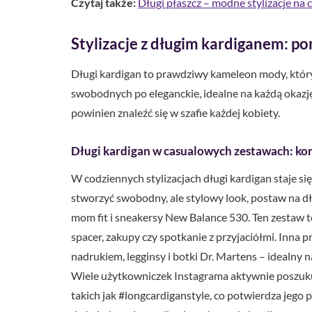
Czytaj także:
Długi płaszcz – modne stylizacje na 
Stylizacje z długim kardiganem: p
Długi kardigan to prawdziwy kameleon mody, który 
swobodnych po eleganckie, idealne na każdą okazję
powinien znaleźć się w szafie każdej kobiety.
Długi kardigan w casualowych zestawach: ko
W codziennych stylizacjach długi kardigan staje 
stworzyć swobodny, ale stylowy look, postaw na dłu
mom fit i sneakersy New Balance 530. Ten zestaw to
spacer, zakupy czy spotkanie z przyjaciółmi. Inna pr
nadrukiem, legginsy i botki Dr. Martens – idealny
Wiele użytkowniczek Instagrama aktywnie poszuku
takich jak #longcardiganstyle, co potwierdza jego