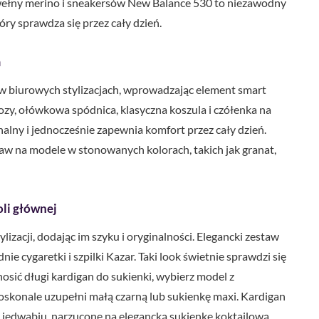
 wełny merino i sneakersów New Balance 530 to niezawodny
ry sprawdza się przez cały dzień.
m
w biurowych stylizacjach, wprowadzając element smart
kozy, ołówkowa spódnica, klasyczna koszula i czółenka na
onalny i jednocześnie zapewnia komfort przez cały dzień.
staw na modele w stonowanych kolorach, takich jak granat,
oli głównej
zacji, dodając im szyku i oryginalności. Elegancki zestaw
ie cygaretki i szpilki Kazar. Taki look świetnie sprawdzi się
k nosić długi kardigan do sukienki, wybierz model z
doskonale uzupełni małą czarną lub sukienkę maxi. Kardigan
 jedwabiu, narzucone na elegancką sukienkę koktajlową,