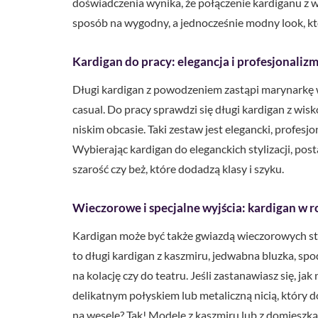
doświadczenia wynika, że połączenie kardiganu z
sposób na wygodny, a jednocześnie modny look, któ
Kardigan do pracy: elegancja i profesjonaliz
Długi kardigan z powodzeniem zastąpi marynarkę 
casual. Do pracy sprawdzi się długi kardigan z wis
niskim obcasie. Taki zestaw jest elegancki, profesj
Wybierając kardigan do eleganckich stylizacji, po
szarość czy beż, które dodadzą klasy i szyku.
Wieczorowe i specjalne wyjścia: kardigan w r
Kardigan może być także gwiazdą wieczorowych styli
to długi kardigan z kaszmiru, jedwabna bluzka, spodn
na kolację czy do teatru. Jeśli zastanawiasz się, ja
delikatnym połyskiem lub metaliczną nicią, który 
na wesele? Tak! Modele z kaszmiru lub z domieszką