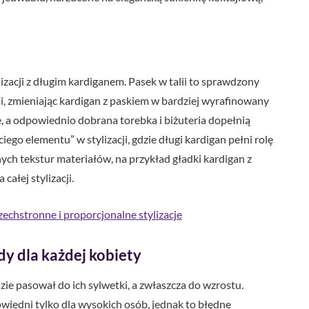
izacji z długim kardiganem. Pasek w talii to sprawdzony
ji, zmieniając kardigan z paskiem w bardziej wyrafinowany
ę, a odpowiednio dobrana torebka i biżuteria dopełnią
iego elementu” w stylizacji, gdzie długi kardigan pełni rolę
nych tekstur materiałów, na przykład gładki kardigan z
ałej stylizacji.
echstronne i proporcjonalne stylizacje
dy dla każdej kobiety
dzie pasował do ich sylwetki, a zwłaszcza do wzrostu.
owiedni tylko dla wysokich osób, jednak to błędne