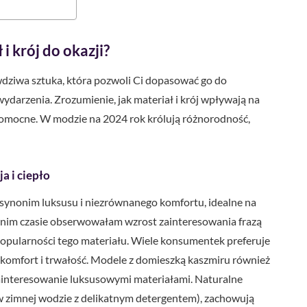
i krój do okazji?
ziwa sztuka, która pozwoli Ci dopasować go do
ydarzenia. Zrozumienie, jak materiał i krój wpływają na
 pomocne. W modzie na 2024 rok królują różnorodność,
a i ciepło
synonim luksusu i niezrównanego komfortu, idealne na
tatnim czasie obserwowałam wzrost zainteresowania frazą
 popularności tego materiału. Wiele konsumentek preferuje
 komfort i trwałość. Modele z domieszką kaszmiru również
zainteresowanie luksusowymi materiałami. Naturalne
 w zimnej wodzie z delikatnym detergentem), zachowują