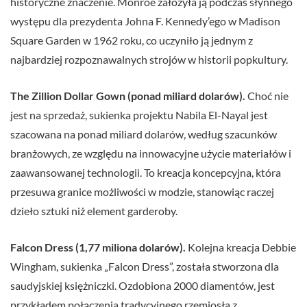
historyczne znaczenie. Monroe założyła ją podczas słynnego
występu dla prezydenta Johna F. Kennedy’ego w Madison
Square Garden w 1962 roku, co uczyniło ją jednym z
najbardziej rozpoznawalnych strojów w historii popkultury.
The Zillion Dollar Gown (ponad miliard dolarów).
Choć nie
jest na sprzedaż, sukienka projektu Nabila El-Nayal jest
szacowana na ponad miliard dolarów, według szacunków
branżowych, ze względu na innowacyjne użycie materiałów i
zaawansowanej technologii. To kreacja koncepcyjna, która
przesuwa granice możliwości w modzie, stanowiąc raczej
dzieło sztuki niż element garderoby.
Falcon Dress (1,77 miliona dolarów).
Kolejna kreacja Debbie
Wingham, sukienka „Falcon Dress”, została stworzona dla
saudyjskiej księżniczki. Ozdobiona 2000 diamentów, jest
przykładem połączenia tradycyjnego rzemiosła z