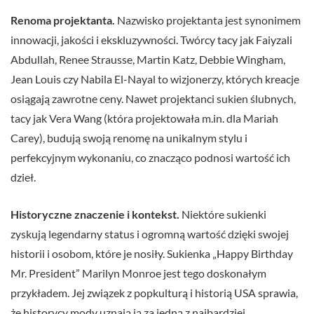
Renoma projektanta.
Nazwisko projektanta jest synonimem
innowacji, jakości i ekskluzywności. Twórcy tacy jak Faiyzali
Abdullah, Renee Strausse, Martin Katz, Debbie Wingham,
Jean Louis czy Nabila El-Nayal to wizjonerzy, których kreacje
osiągają zawrotne ceny. Nawet projektanci sukien ślubnych,
tacy jak Vera Wang (która projektowała m.in. dla Mariah
Carey), budują swoją renomę na unikalnym stylu i
perfekcyjnym wykonaniu, co znacząco podnosi wartość ich
dzieł.
Historyczne znaczenie i kontekst.
Niektóre sukienki
zyskują legendarny status i ogromną wartość dzięki swojej
historii i osobom, które je nosiły. Sukienka „Happy Birthday
Mr. President” Marilyn Monroe jest tego doskonałym
przykładem. Jej związek z popkulturą i historią USA sprawia,
że historycy mody uznają ją za jedną z najbardziej