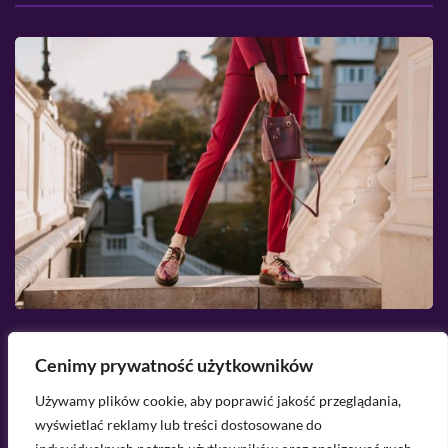
2026-08-07
Cenimy prywatność użytkowników
Jakie buty pasują do cygaretek? Przegląd
K
Używamy plików cookie, aby poprawić jakość przeglądania,
najlepszych modeli
n
wyświetlać reklamy lub treści dostosowane do
z