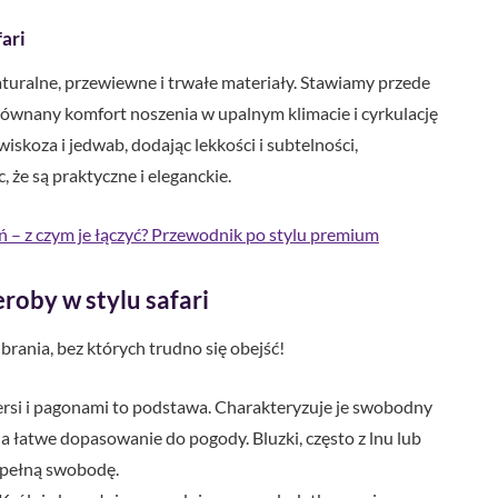
ari
aturalne, przewiewne i trwałe materiały. Stawiamy przede
równany komfort noszenia w upalnym klimacie i cyrkulację
wiskoza i jedwab, dodając lekkości i subtelności,
, że są praktyczne i eleganckie.
ń – z czym je łączyć? Przewodnik po stylu premium
oby w stylu safari
brania, bez których trudno się obejść!
ersi i pagonami to podstawa. Charakteryzuje je swobodny
a łatwe dopasowanie do pogody. Bluzki, często z lnu lub
c pełną swobodę.