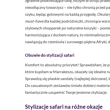
zgrabnie podkreślające talię, niczym w stroju pra
nieodłączny towarzysz – nie tylko chronią przed p
szyku, będąc gotowymi na każdą przygodę. Okulary
must-have
dla każdej podróżniczki, chroniące wzr
stylowych shopperek po naturalne koszyki – pomie
harmonizująca z duchem natury, to minimalistyczn
nawiązują do rzemiosła i surowego piękna Afryki, d
Obuwie do stylizacji safari
Komfort to absolutny priorytet! Sprawdziłam, że pł
które kupiłam w Marrakeszu, okazały się idealne na
Sprawdzą się płaskie sandały (najlepiej skórzane),
Do casualowych zestawów śmiało dobierz materiał
fantastycznie uzupełnić Twoje jesienne stylizacje.
Stylizacje safari na różne okazje