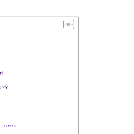
ri
ygody
kim szyku