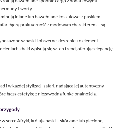
Królują bawełniane spodnie cargo z dodatkowymi
 bermudy i szorty.
inują lniane lub bawełniane koszulowe, z paskiem
safari łączą praktyczność z modowym charakterem – są
yposażone w paski i obszerne kieszenie, to element
dcieniach khaki wpisują się w ten trend, oferując elegancję i
i w każdej stylizacji safari, nadająca jej autentyczny
óre łączą estetykę z niezawodną funkcjonalnością.
j przygody
 serce Afryki, królują paski – skórzane lub plecione,