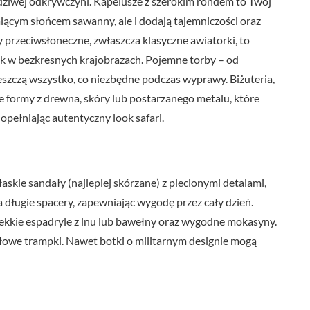
wdziwej odkrywczyni. Kapelusze z szerokim rondem to Twój
alącym słońcem sawanny, ale i dodają tajemniczości oraz
 przeciwsłoneczne, zwłaszcza klasyczne awiatorki, to
ok w bezkresnych krajobrazach. Pojemne torby – od
szczą wszystko, co niezbędne podczas wyprawy. Biżuteria,
e formy z drewna, skóry lub postarzanego metalu, które
opełniając autentyczny look safari.
askie sandały (najlepiej skórzane) z plecionymi detalami,
 długie spacery, zapewniając wygodę przez cały dzień.
 lekkie espadryle z lnu lub bawełny oraz wygodne mokasyny.
owe trampki. Nawet botki o militarnym designie mogą