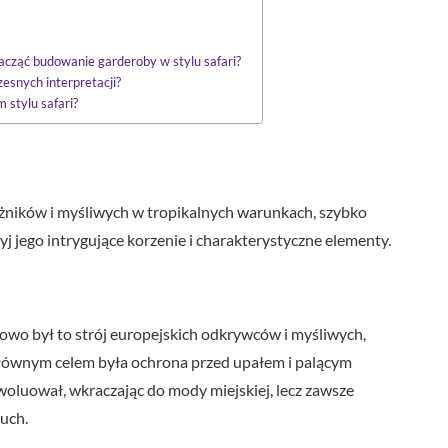
zacząć budowanie garderoby w stylu safari?
zesnych interpretacji?
stylu safari?
óżników i myśliwych w tropikalnych warunkach, szybko
j jego intrygujące korzenie i charakterystyczne elementy.
tkowo był to strój europejskich odkrywców i myśliwych,
 głównym celem była ochrona przed upałem i palącym
woluował, wkraczając do mody miejskiej, lecz zawsze
uch.