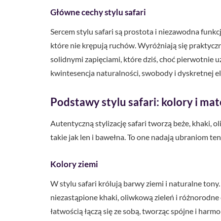
Główne cechy stylu safari
Sercem stylu safari są prostota i niezawodna funk
które nie krępują ruchów. Wyróżniają się praktycz
solidnymi zapięciami, które dziś, choć pierwotnie u
kwintesencja naturalności, swobody i dyskretnej el
Podstawy stylu safari: kolory i mat
Autentyczną stylizację safari tworzą beże, khaki, o
takie jak len i bawełna. To one nadają ubraniom t
Kolory ziemi
W stylu safari królują barwy ziemi i naturalne ton
niezastąpione khaki, oliwkową zieleń i różnorodne 
łatwością łączą się ze sobą, tworząc spójne i harmo