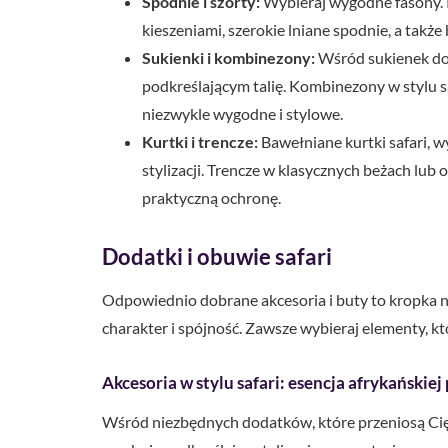
Spodnie i szorty:
Wybieraj wygodne fasony. 
kieszeniami, szerokie lniane spodnie, a także
Sukienki i kombinezony:
Wśród sukienek dom
podkreślającym talię. Kombinezony w stylu 
niezwykle wygodne i stylowe.
Kurtki i trencze:
Bawełniane kurtki safari, w
stylizacji. Trencze w klasycznych beżach lub o
praktyczną ochronę.
Dodatki i obuwie safari
Odpowiednio dobrane akcesoria i buty to kropka nad 
charakter i spójność. Zawsze wybieraj elementy, kt
Akcesoria w stylu safari: esencja afrykańskie
Wśród niezbędnych dodatków, które przeniosą Cię w