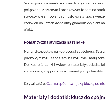
Szara spódnica świetnie sprawdzi się również na w
połączeniu z czarnym koronkowym topem na ramiąc
stworzy wyrafinowaną i zmysłową stylizację wieczo
czerwień na ustach doda nuty glamour. Wybierz mat
efekt.
Romantyczna stylizacja na randkę
Na randkę postaw na kobiecość i subtelność. Szar
pudrowym różu, sandałami na koturnie i małą tore
Delikatne falbanki i zwiewne materiały dodadzą l
wstawkami, aby podkreślić romantyczny charakter s
Czytaj także:
Czarna spódnica – jaką bluzkę do niej
Materiały i dodatki: klucz do spójn