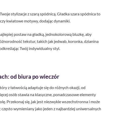
woje stylizacje z szarą spódnicą. Gładka szara spódnica to
ki czy kwiatowe motywy, dodając dynamiki.
 najlepiej postaw na gładką, jednokolorową bluzkę, aby
żnorodność tekstur, takich jak jedwab, koronka, dzianina
odkreślając Twój indywidualny styl.
ach: od biura po wieczór
ry z łatwością adaptuje się do różnych okazji, od
ięcej osób stawia na klasyczne, ponadczasowe elementy
lę. Przekonaj się, jak jest niezwykle wszechstronna i może
t często wymieniany jako jeden z najbardziej uniwersalnych