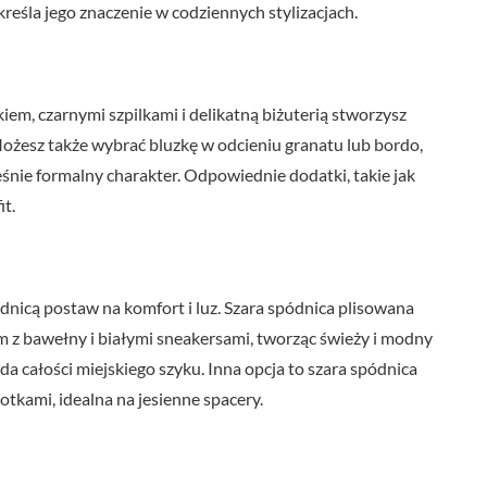
reśla jego znaczenie w codziennych stylizacjach.
kiem, czarnymi szpilkami i delikatną biżuterią stworzysz
 Możesz także wybrać bluzkę w odcieniu granatu lub bordo,
śnie formalny charakter. Odpowiednie dodatki, takie jak
it.
ódnicą postaw na komfort i luz. Szara spódnica plisowana
m z bawełny i białymi sneakersami, tworząc świeży i modny
 całości miejskiego szyku. Inna opcja to szara spódnica
tkami, idealna na jesienne spacery.