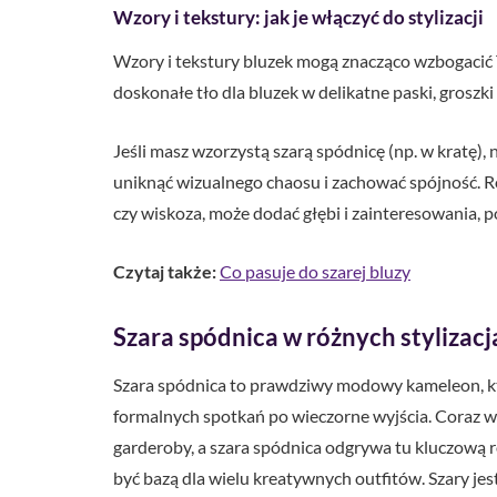
Wzory i tekstury: jak je włączyć do stylizacji
Wzory i tekstury bluzek mogą znacząco wzbogacić T
doskonałe tło dla bluzek w delikatne paski, grosz
Jeśli masz wzorzystą szarą spódnicę (np. w kratę),
uniknąć wizualnego chaosu i zachować spójność. Ró
czy wiskoza, może dodać głębi i zainteresowania, p
Czytaj także:
Co pasuje do szarej bluzy
Szara spódnica w różnych stylizacj
Szara spódnica to prawdziwy modowy kameleon, któ
formalnych spotkań po wieczorne wyjścia. Coraz w
garderoby, a szara spódnica odgrywa tu kluczową ro
być bazą dla wielu kreatywnych outfitów. Szary jes