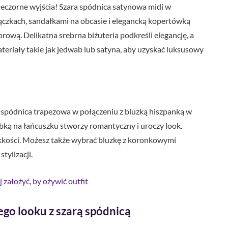
ieczorne wyjścia! Szara spódnica satynowa midi w
zkach, sandałkami na obcasie i elegancką kopertówką
rową. Delikatna srebrna biżuteria podkreśli elegancję, a
eriały takie jak jedwab lub satyna, aby uzyskać luksusowy
a spódnica trapezowa w połączeniu z bluzką hiszpanką w
bką na łańcuszku stworzy romantyczny i uroczy look.
ekkości. Możesz także wybrać bluzkę z koronkowymi
tylizacji.
 założyć, by ożywić outfit
ego looku z szarą spódnicą