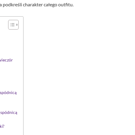
 podkreśli charakter całego outfitu.
wieczór
 spódnicą
ą spódnicą
ki?