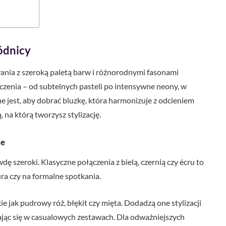
pódnicy
ania z szeroką paletą barw i różnorodnymi fasonami
czenia – od subtelnych pasteli po intensywne neony, w
ne jest, aby dobrać bluzkę, która harmonizuje z odcieniem
 na którą tworzysz stylizację.
ne
ę szeroki. Klasyczne połączenia z bielą, czernią czy écru to
ura czy na formalne spotkania.
akie jak pudrowy róż, błękit czy mięta. Dodadzą one stylizacji
ając się w casualowych zestawach. Dla odważniejszych