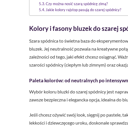
Czy można nosić szarą spódnicę zimą?
Jakie kolory rajstop pasują do szarej spódnicy?
Kolory i fasony bluzek do szarej s
Szara spódnica to świetna baza do eksperymentow
bluzek. Jej neutralność pozwala na kreatywne połą
zależności od tego, jaki efekt chcesz osiągnąć. Waż
szarości spódnicy (ciepłym lub zimnym) oraz okazją,
Paleta kolorów: od neutralnych po intensyw
Wybór koloru bluzki do szarej spódnicy jest naprawd
zawsze bezpieczna i elegancka opcja, idealna do bi
Jeśli chcesz ożywić swój look, sięgnij po pastele, t
lekkości i dziewczęcego uroku, doskonale sprawdz