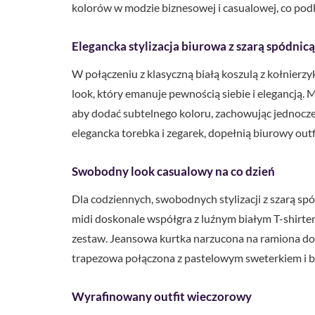
kolorów w modzie biznesowej i casualowej, co podk
Elegancka stylizacja biurowa z szarą spódnicą
W połączeniu z klasyczną białą koszulą z kołnierzy
look, który emanuje pewnością siebie i elegancją.
aby dodać subtelnego koloru, zachowując jednocze
elegancka torebka i zegarek, dopełnią biurowy outf
Swobodny look casualowy na co dzień
Dla codziennych, swobodnych stylizacji z szarą sp
midi doskonale współgra z luźnym białym T-shirte
zestaw. Jeansowa kurtka narzucona na ramiona doda
trapezowa połączona z pastelowym sweterkiem i bo
Wyrafinowany outfit wieczorowy