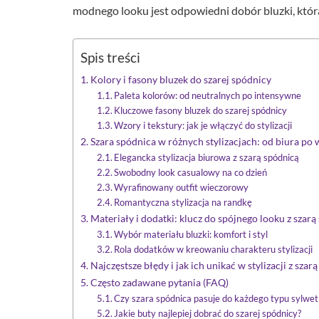
modnego looku jest odpowiedni dobór bluzki, która
Spis treści
Kolory i fasony bluzek do szarej spódnicy
Paleta kolorów: od neutralnych po intensywne
Kluczowe fasony bluzek do szarej spódnicy
Wzory i tekstury: jak je włączyć do stylizacji
Szara spódnica w różnych stylizacjach: od biura po 
Elegancka stylizacja biurowa z szarą spódnicą
Swobodny look casualowy na co dzień
Wyrafinowany outfit wieczorowy
Romantyczna stylizacja na randkę
Materiały i dodatki: klucz do spójnego looku z szarą
Wybór materiału bluzki: komfort i styl
Rola dodatków w kreowaniu charakteru stylizacji
Najczęstsze błędy i jak ich unikać w stylizacji z szar
Często zadawane pytania (FAQ)
Czy szara spódnica pasuje do każdego typu sylwet
Jakie buty najlepiej dobrać do szarej spódnicy?