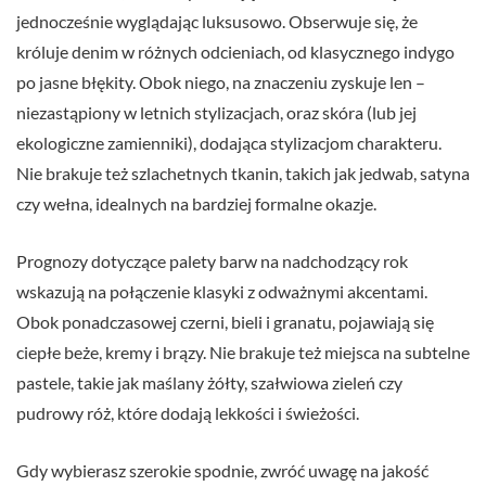
jednocześnie wyglądając luksusowo. Obserwuje się, że
króluje denim w różnych odcieniach, od klasycznego indygo
po jasne błękity. Obok niego, na znaczeniu zyskuje len –
niezastąpiony w letnich stylizacjach, oraz skóra (lub jej
ekologiczne zamienniki), dodająca stylizacjom charakteru.
Nie brakuje też szlachetnych tkanin, takich jak jedwab, satyna
czy wełna, idealnych na bardziej formalne okazje.
Prognozy dotyczące palety barw na nadchodzący rok
wskazują na połączenie klasyki z odważnymi akcentami.
Obok ponadczasowej czerni, bieli i granatu, pojawiają się
ciepłe beże, kremy i brązy. Nie brakuje też miejsca na subtelne
pastele, takie jak maślany żółty, szałwiowa zieleń czy
pudrowy róż, które dodają lekkości i świeżości.
Gdy wybierasz szerokie spodnie, zwróć uwagę na jakość