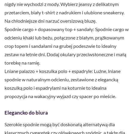
nigdy nie wychodzi z mody. Wybierz jeansy z delikatnym
przetarciem, biały t-shirt z nadrukiem i ulubione sneakersy.
Na chłodniejsze dni narzuć oversizową bluzę.
Spodnie cargo + dopasowany top + sandały: Spodnie cargo w
odcieniu khaki lub beżu, połączone z białym, prążkowanym
crop topem i sandałami na grubej podeszwie to idealny
zestaw na letnie dni. Dodaj okulary przeciwsłoneczne i małą
torebkę na ramię.
Lniane palazzo + koszulka polo + espadryle: Luźne, lniane
spodnie w naturalnym odcieniu, zestawione z elegancką
koszulką polo i espadrylami na koturnie to idealna
propozycja na wakacyjny wyjazd czy spacer po mieście.
Elegancko do biura
Szerokie spodnie mogą być doskonałą alternatywą dla
klasycznych cygaretek czy ołówkowych spódnic, a także dla