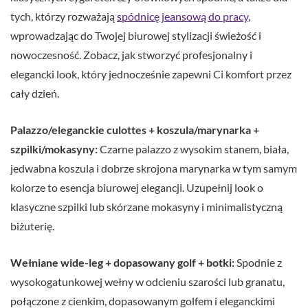
tych, którzy rozważają
spódnicę jeansową do pracy
,
wprowadzając do Twojej biurowej stylizacji świeżość i
nowoczesność. Zobacz, jak stworzyć profesjonalny i
elegancki look, który jednocześnie zapewni Ci komfort przez
cały dzień.
Palazzo/eleganckie culottes + koszula/marynarka +
szpilki/mokasyny:
Czarne palazzo z wysokim stanem, biała,
jedwabna koszula i dobrze skrojona marynarka w tym samym
kolorze to esencja biurowej elegancji. Uzupełnij look o
klasyczne szpilki lub skórzane mokasyny i minimalistyczną
biżuterię.
Wełniane wide-leg + dopasowany golf + botki:
Spodnie z
wysokogatunkowej wełny w odcieniu szarości lub granatu,
połączone z cienkim, dopasowanym golfem i eleganckimi