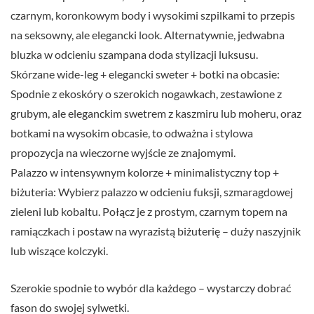
czarnym, koronkowym body i wysokimi szpilkami to przepis
na seksowny, ale elegancki look. Alternatywnie, jedwabna
bluzka w odcieniu szampana doda stylizacji luksusu.
Skórzane wide-leg + elegancki sweter + botki na obcasie:
Spodnie z ekoskóry o szerokich nogawkach, zestawione z
grubym, ale eleganckim swetrem z kaszmiru lub moheru, oraz
botkami na wysokim obcasie, to odważna i stylowa
propozycja na wieczorne wyjście ze znajomymi.
Palazzo w intensywnym kolorze + minimalistyczny top +
biżuteria: Wybierz palazzo w odcieniu fuksji, szmaragdowej
zieleni lub kobaltu. Połącz je z prostym, czarnym topem na
ramiączkach i postaw na wyrazistą biżuterię – duży naszyjnik
lub wiszące kolczyki.
Szerokie spodnie to wybór dla każdego – wystarczy dobrać
fason do swojej sylwetki.