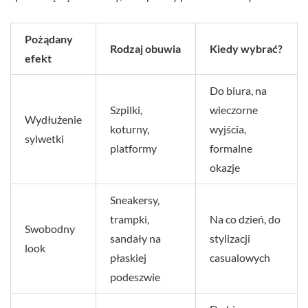
Pożądany
Rodzaj obuwia
Kiedy wybrać?
efekt
Do biura, na
Szpilki,
wieczorne
Wydłużenie
koturny,
wyjścia,
sylwetki
platformy
formalne
okazje
Sneakersy,
trampki,
Na co dzień, do
Swobodny
sandały na
stylizacji
look
płaskiej
casualowych
podeszwie