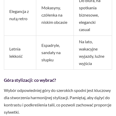
Do biura, na
Mokasyny,
spotkania
Elegancja z
czółenka na
biznesowe,
nutą retro
niskim obcasie
elegancki
casual
Na lato,
Espadryle,
Letnia
wakacyjne
sandały na
lekkość
wyjazdy, luźne
słupku
wyjścia
Góra stylizacji: co wybrać?
Wybór odpowiedniej góry do szerokich spodni jest kluczowy
dla stworzenia harmonijnej stylizacji. Pamiętaj, aby dążyć do
kontrastu i podkreślenia talii, co pozwoli zachować proporcje
sylwetki.