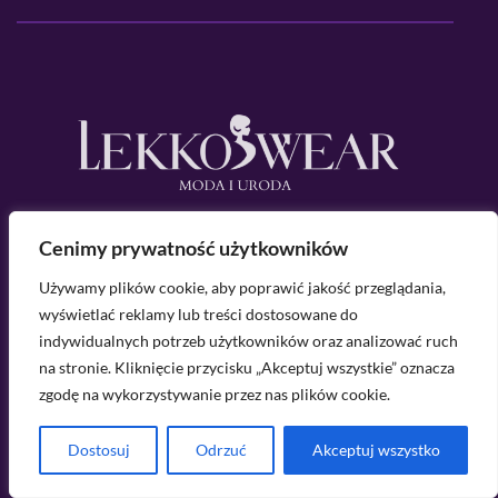
Cenimy prywatność użytkowników
Używamy plików cookie, aby poprawić jakość przeglądania,
wyświetlać reklamy lub treści dostosowane do
Lekkowear.pl to inspirujący blog poświęcony modzie,
indywidualnych potrzeb użytkowników oraz analizować ruch
zdrowiu i dobremu samopoczuciu. Skupiamy się na
na stronie. Kliknięcie przycisku „Akceptuj wszystkie” oznacza
dostarczaniu czytelniczkom i czytelnikom przydatnych
zgodę na wykorzystywanie przez nas plików cookie.
porad, ciekawych inspiracji i wartościowych treści.
Dostosuj
Odrzuć
Akceptuj wszystko