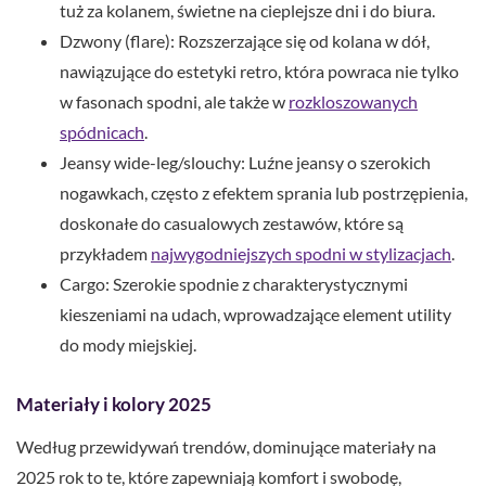
tuż za kolanem, świetne na cieplejsze dni i do biura.
Dzwony (flare): Rozszerzające się od kolana w dół,
nawiązujące do estetyki retro, która powraca nie tylko
w fasonach spodni, ale także w
rozkloszowanych
spódnicach
.
Jeansy wide-leg/slouchy: Luźne jeansy o szerokich
nogawkach, często z efektem sprania lub postrzępienia,
doskonałe do casualowych zestawów, które są
przykładem
najwygodniejszych spodni w stylizacjach
.
Cargo: Szerokie spodnie z charakterystycznymi
kieszeniami na udach, wprowadzające element utility
do mody miejskiej.
Materiały i kolory 2025
Według przewidywań trendów, dominujące materiały na
2025 rok to te, które zapewniają komfort i swobodę,