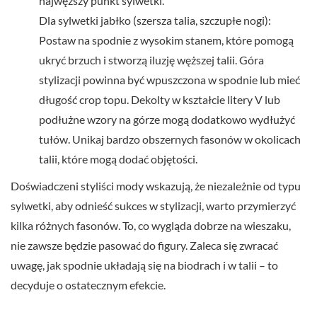
najwęższy punkt sylwetki.
Dla sylwetki jabłko (szersza talia, szczupłe nogi):
Postaw na spodnie z wysokim stanem, które pomogą
ukryć brzuch i stworzą iluzję węższej talii. Góra
stylizacji powinna być wpuszczona w spodnie lub mieć
długość crop topu. Dekolty w kształcie litery V lub
podłużne wzory na górze mogą dodatkowo wydłużyć
tułów. Unikaj bardzo obszernych fasonów w okolicach
talii, które mogą dodać objętości.
Doświadczeni styliści mody wskazują, że niezależnie od typu
sylwetki, aby odnieść sukces w stylizacji, warto przymierzyć
kilka różnych fasonów. To, co wygląda dobrze na wieszaku,
nie zawsze będzie pasować do figury. Zaleca się zwracać
uwagę, jak spodnie układają się na biodrach i w talii – to
decyduje o ostatecznym efekcie.