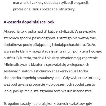
marynarki i żakiety dodadzą stylizacji elegancji,
profesjonalizmu i pożądanej struktury.
Akcesoria dopełniające look
Akcesoria to kropka nad „i” każdej stylizacji. W przypadku
szerokich spodni, paski odgrywają szczególnie ważną rolę,
dodatkowo podkreślając talię i dodając charakteru. Duże,
wyraziste klamry mogą stać się centralnym punktem Twojego
outfitu. Biżuteria, torebki i okulary również mają znaczenie.
Minimalistyczna biżuteria sprawdzi się w eleganckich
zestawach, natomiast chunky sneakersy i duża torba
shopperka dopełnią casualowy look. Gdy wybierasz torebkę,
weź pod uwagę proporcje – do obszernych spodni często
lepiej pasuje mniejsza, zgrabna torebka lub listonoszka.
Te ogólne zasady nabierają konkretnych kształtów, gdy