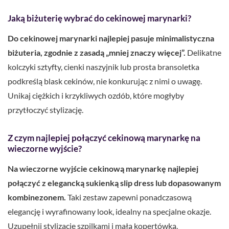
Jaką biżuterię wybrać do cekinowej marynarki?
Do cekinowej marynarki najlepiej pasuje minimalistyczna
biżuteria, zgodnie z zasadą „mniej znaczy więcej”.
Delikatne
kolczyki sztyfty, cienki naszyjnik lub prosta bransoletka
podkreślą blask cekinów, nie konkurując z nimi o uwagę.
Unikaj ciężkich i krzykliwych ozdób, które mogłyby
przytłoczyć stylizację.
Z czym najlepiej połączyć cekinową marynarkę na
wieczorne wyjście?
Na wieczorne wyjście cekinową marynarkę najlepiej
połączyć z elegancką sukienką slip dress lub dopasowanym
kombinezonem.
Taki zestaw zapewni ponadczasową
elegancję i wyrafinowany look, idealny na specjalne okazje.
Uzupełnij stylizację szpilkami i małą kopertówką.