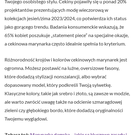
Twojego osobistego stylu. Cekiny pojawiły się u ponad 20%
projektantów prezentujących modę wieczorową w
kolekcjach jesień/zima 2023/2024, co potwierdza ich status
jako gorącego trendu. Badania konsumenckie wskazują, że
65% kobiet poszukuje „statement piece” na specjalne okazje,
a cekinowa marynarka często idealnie spełnia to kryterium.
Różnorodność krojów i kolorów cekinowych marynarek jest
ogromna. Możesz postawić na luźne, oversizowe fasony,
które dodadzą stylizacji nonszalancji, albo wybrać
dopasowany model, który podkreśli Twoją sylwetkę.
Klasyczne kolory, takie jak srebro i złoto, są zawsze w modzie,
ale warto zwrócić uwagę także na odcienie szmaragdowej
zieleni czy głębokiego bordo, które dodadzą oryginalności
Twojemu wyglądowi.
Zobacz też:
Marynarka damska – jakie są kluczowe zasady i