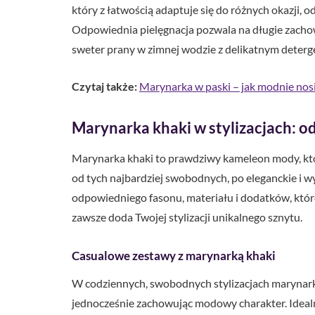
który z łatwością adaptuje się do różnych okazji, 
Odpowiednia pielęgnacja pozwala na długie zachow
sweter prany w zimnej wodzie z delikatnym deterg
Czytaj także:
Marynarka w paski – jak modnie nosi
Marynarka khaki w stylizacjach: od
Marynarka khaki to prawdziwy kameleon mody, któr
od tych najbardziej swobodnych, po eleganckie i 
odpowiedniego fasonu, materiału i dodatków, któr
zawsze doda Twojej stylizacji unikalnego sznytu.
Casualowe zestawy z marynarką khaki
W codziennych, swobodnych stylizacjach marynark
jednocześnie zachowując modowy charakter. Idealni