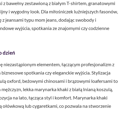
i z bawełny zestawioną z białym T-shirtem, granatowymi
nijny i wygodny look. Dla miłośniczek luźniejszych fasonów,
 z jeansami typu mom jeans, dodając swobody i
ndowe wyjścia, spotkania ze znajomymi czy codzienne
o dzień
ię niezastąpionym elementem, łączącym profesjonalizm z
biznesowe spotkania czy eleganckie wyjścia. Stylizacja
szulą oxford, beżowymi chinosami i brązowymi loafersami to
ężczyzn, lekka marynarka khaki z białą lnianą koszulą,
ycja na lato, łącząca styl i komfort. Marynarka khaki
ą ołówkową lub cygaretkami, co pozwala na stworzenie