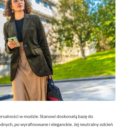
rsalności w modzie. Stanowi doskonałą bazę do
bodnych, po wyrafinowane i eleganckie. Jej neutralny odcień