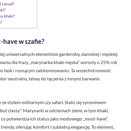
t casual?
aki?
ka khaki?
e?
-have w szafie?
iej uniwersalnych elementów garderoby, damskiej i męskiej.
iwania dla frazy „marynarka khaki męska” wzrosły o 25% rok
do łask i rosnącym zainteresowaniu. Ta wszechstronność
olor neutralny, łatwy do łączenia z innymi barwami.
 ze stylem militarnym czy safari. Stało się synonimem
 but classy”. Marynarki w odcieniach ziemi, w tym khaki,
, co potwierdza ich status jako modowego „must-have”.
rendy, oferując komfort i subtelną elegancję. To element,