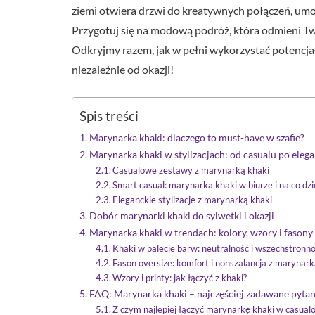
ziemi otwiera drzwi do kreatywnych połączeń, umo
Przygotuj się na modową podróż, która odmieni Tw
Odkryjmy razem, jak w pełni wykorzystać potencjał
niezależnie od okazji!
Spis treści
Marynarka khaki: dlaczego to must-have w szafie?
Marynarka khaki w stylizacjach: od casualu po elega
Casualowe zestawy z marynarką khaki
Smart casual: marynarka khaki w biurze i na co dz
Eleganckie stylizacje z marynarką khaki
Dobór marynarki khaki do sylwetki i okazji
Marynarka khaki w trendach: kolory, wzory i fasony
Khaki w palecie barw: neutralność i wszechstronn
Fason oversize: komfort i nonszalancja z marynark
Wzory i printy: jak łączyć z khaki?
FAQ: Marynarka khaki – najczęściej zadawane pytan
Z czym najlepiej łączyć marynarkę khaki w casualo