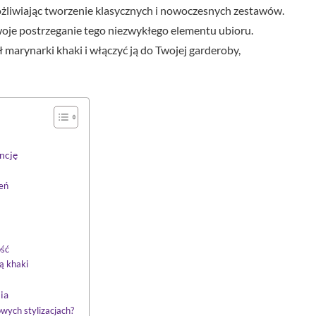
żliwiając tworzenie klasycznych i nowoczesnych zestawów.
oje postrzeganie tego niezwykłego elementu ubioru.
 marynarki khaki i włączyć ją do Twojej garderoby,
ncję
ień
ość
ą khaki
ia
wych stylizacjach?