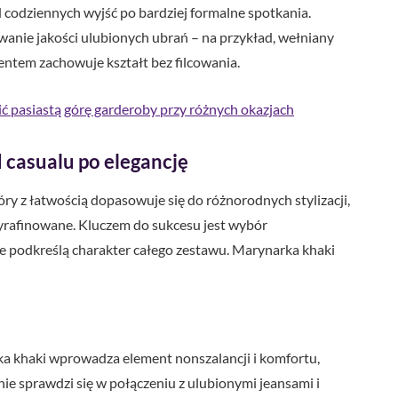
od codziennych wyjść po bardziej formalne spotkania.
anie jakości ulubionych ubrań – na przykład, wełniany
entem zachowuje kształt bez filcowania.
ć pasiastą górę garderoby przy różnych okazjach
 casualu po elegancję
y z łatwością dopasowuje się do różnorodnych stylizacji,
wyrafinowane. Kluczem do sukcesu jest wybór
e podkreślą charakter całego zestawu. Marynarka khaki
a khaki wprowadza element nonszalancji i komfortu,
e sprawdzi się w połączeniu z ulubionymi jeansami i