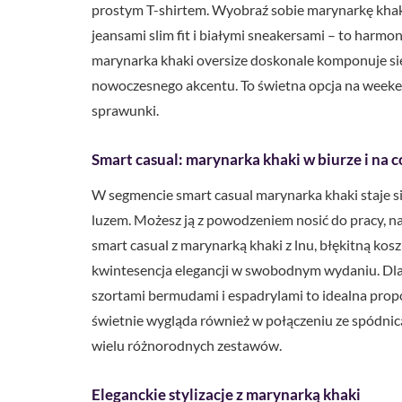
prostym T-shirtem. Wyobraź sobie marynarkę khak
jeansami slim fit i białymi sneakersami – to harmo
marynarka khaki oversize doskonale komponuje się
nowoczesnego akcentu. To świetna opcja na weeke
sprawunki.
Smart casual: marynarka khaki w biurze i na c
W segmencie smart casual marynarka khaki staje s
luzem. Możesz ją z powodzeniem nosić do pracy, na 
smart casual z marynarką khaki z lnu, błękitną ko
kwintesencja elegancji w swobodnym wydaniu. Dla m
szortami bermudami i espadrylami to idealna propoz
świetnie wygląda również w połączeniu ze spódnic
wielu różnorodnych zestawów.
Eleganckie stylizacje z marynarką khaki