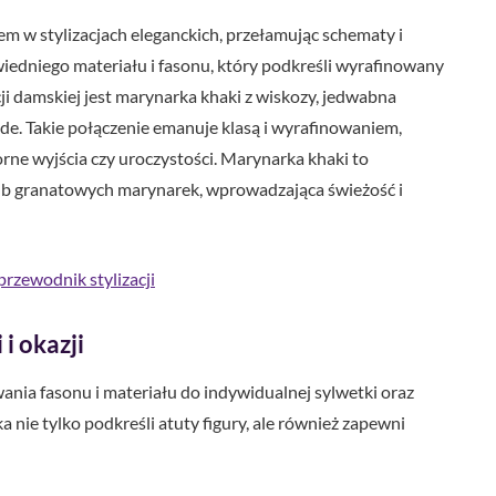
 w stylizacjach eleganckich, przełamując schematy i
edniego materiału i fasonu, który podkreśli wyrafinowany
ji damskiej jest marynarka khaki z wiskozy, jedwabna
nude. Takie połączenie emanuje klasą i wyrafinowaniem,
orne wyjścia czy uroczystości. Marynarka khaki to
lub granatowych marynarek, wprowadzająca świeżość i
rzewodnik stylizacji
i okazji
nia fasonu i materiału do indywidualnej sylwetki oraz
nie tylko podkreśli atuty figury, ale również zapewni