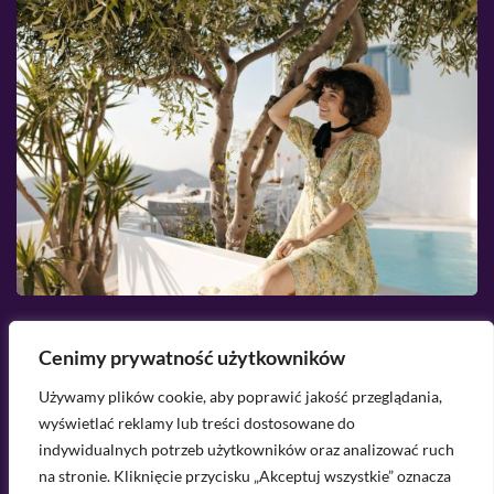
2026-08-09
Cenimy prywatność użytkowników
Styl grecki w modzie - ponadczasowa
B
Używamy plików cookie, aby poprawić jakość przeglądania,
elegancja antyku
n
wyświetlać reklamy lub treści dostosowane do
w
indywidualnych potrzeb użytkowników oraz analizować ruch
na stronie. Kliknięcie przycisku „Akceptuj wszystkie” oznacza