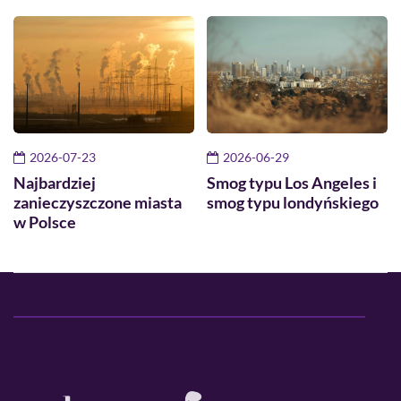
2026-07-23
2026-06-29
Najbardziej
Smog typu Los Angeles i
zanieczyszczone miasta
smog typu londyńskiego
w Polsce