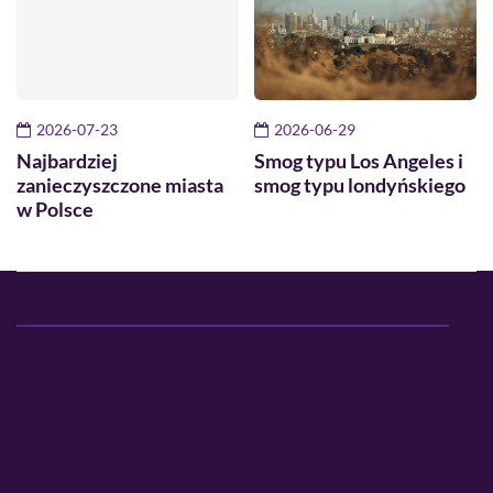
2026-07-23
2026-06-29
Najbardziej
Smog typu Los Angeles i
zanieczyszczone miasta
smog typu londyńskiego
w Polsce