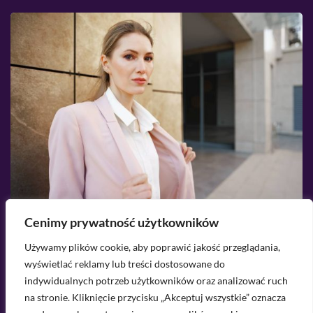
Cenimy prywatność użytkowników
2026-08-08
Używamy plików cookie, aby poprawić jakość przeglądania,
Strój do sądu - co założyć na rozprawę
N
wyświetlać reklamy lub treści dostosowane do
sądową?
indywidualnych potrzeb użytkowników oraz analizować ruch
na stronie. Kliknięcie przycisku „Akceptuj wszystkie” oznacza