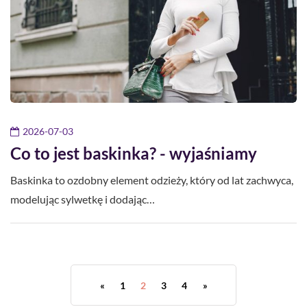
2026-07-03
Co to jest baskinka? - wyjaśniamy
Baskinka to ozdobny element odzieży, który od lat zachwyca,
modelując sylwetkę i dodając…
«
1
2
3
4
»