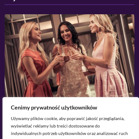
Cenimy prywatność użytkowników
2026-08-06
Używamy plików cookie, aby poprawić jakość przeglądania,
ik
Sukienki na wieczór panieński - jak
S
wyświetlać reklamy lub treści dostosowane do
wybrać idealną kreację?
e
indywidualnych potrzeb użytkowników oraz analizować ruch