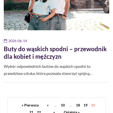
2026-06-14
Buty do wąskich spodni – przewodnik
dla kobiet i mężczyzn
Wybór odpowiednich butów do wąskich spodni to
prawdziwa sztuka, która pozwala stworzyć spójną…
« Pierwsza
«
...
10
...
18
19
20
21
22
...
»
Ostatnia »