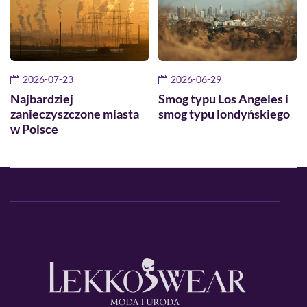
2026-07-23
2026-06-29
Najbardziej
Smog typu Los Angeles i
zanieczyszczone miasta
smog typu londyńskiego
w Polsce