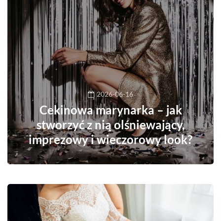
2026-06-16
Cekinowa marynarka – jak
stworzyć z nią olśniewający,
imprezowy i wieczorowy look?